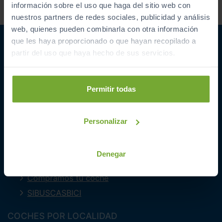
comercial sobre ofertas y
información sobre el uso que haga del sitio web con
promociones de Automóviles
nuestros partners de redes sociales, publicidad y análisis
PROVOS S.L.
web, quienes pueden combinarla con otra información
que les haya proporcionado o que hayan recopilado a
partir del uso que haya hecho de sus servicios.
Permitir todas
ENLACES INTERESANTES
Coches de segunda mano
Personalizar
Coches Km 0
Ofertas del mes
Denegar
Últimos coches
Compramos tu coche
SIBUSCASBICI
COCHES POR LOCALIDAD