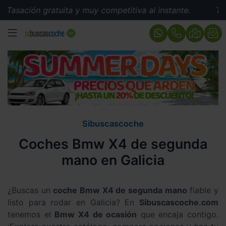
Tasación gratuita y muy competitiva al instante.
Tasac
MENÚ
Sibuscascoche
Coches Bmw X4 de segunda
mano en Galicia
¿Buscas un
coche Bmw X4 de segunda mano
fiable y
listo para rodar en Galicia? En
Sibuscascoche.com
tenemos el
Bmw X4 de ocasión
que encaja contigo.