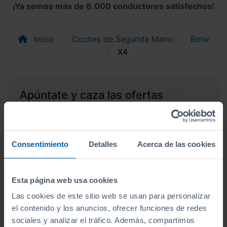
¡Ya somos más de 6.000 conductores satisfechos!
Inicio
Coches de Segunda Mano
Bmw
X4
Apúntate y caza las ofertas
Apúntate a nuestro boletín y serás el primero en
recibir las nuevas entradas y ofertas.
Correo electrónico
Consentimiento
Detalles
Acerca de las cookies
Suscríbete
Esta página web usa cookies
Las cookies de este sitio web se usan para personalizar
Acepto la
política de privacidad
.
el contenido y los anuncios, ofrecer funciones de redes
Acepto recibir información
sociales y analizar el tráfico. Además, compartimos