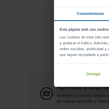
Consentimiento
Esta página web usa cookie
Las cookies de este sitio we
¿A qué esperas para un
y analizar el tráfico. Ademá
redes sociales, publicidad y
que hayan recopilado a parti
Denegar
Apúntate y caza la
Apúntate a nuestro boletín y
las nuevas entradas y oferta