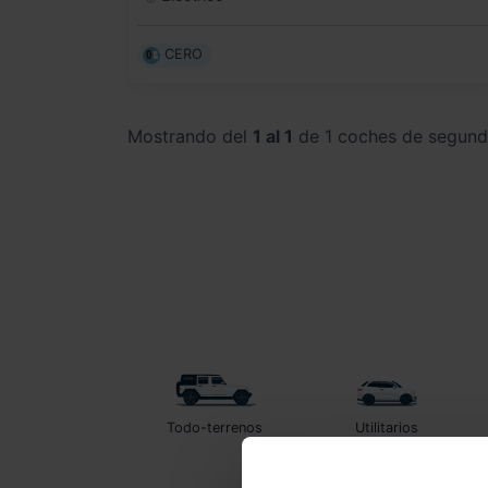
CERO
Mostrando del
1 al 1
de 1 coches de segun
Todo-terrenos
Utilitarios