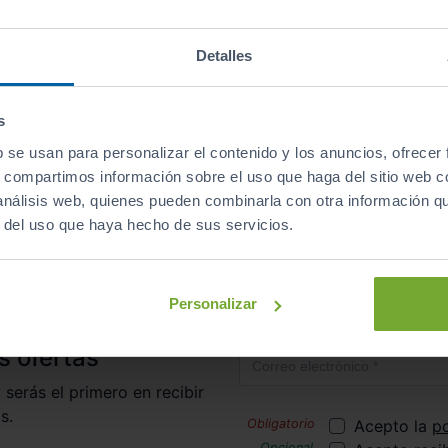
Descapotables
Eléctrico
automático
Detalles
s
b se usan para personalizar el contenido y los anuncios, ofrecer
irte al club de Sibuscascoche?
¡Ya somos más de 6.000 co
s, compartimos información sobre el uso que haga del sitio web 
 análisis web, quienes pueden combinarla con otra información q
r del uso que haya hecho de sus servicios.
Inicio
Coches de Segunda Mano
Audi
E tron 
Personalizar
Correo electrónico
s ofertas
 serás el primero en recibir
s.
Acepto la
po