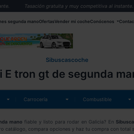
te.
Tasación gratuita y muy competitiva al instante.
Entrega en 72 horas en cualquier punto de España.
hes segunda mano
Ofertas
Vender mi coche
Conócenos
Contac
Más de 1.000 coches en stock.
Más de 5.000 conductores satisfechos.
Buscamos el coche que tu quieras.
Nos ocupamos de todos los trámites.
Sibuscascoche
Recogemos tu coche en cualquier parte de España.
 E tron gt de segunda man
Compramos tu coche. Pago inmediato.
Tasación gratuita y muy competitiva al instante.
unda mano
fiable y listo para rodar en Galicia? En
Sibusc
ro catálogo, compara opciones y haz tu compra con total 