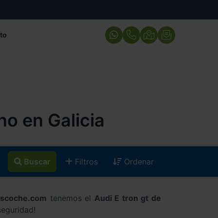
to
o en Galicia
Buscar
Filtros
Ordenar
ascoche.com
tenemos el
Audi E tron gt de
seguridad!