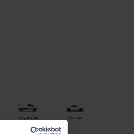
Furgonetas
Coupés