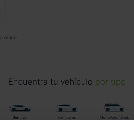
da mano.
Encuentra tu vehículo
por tipo
Berlinas
Familiares
Monovolumenes