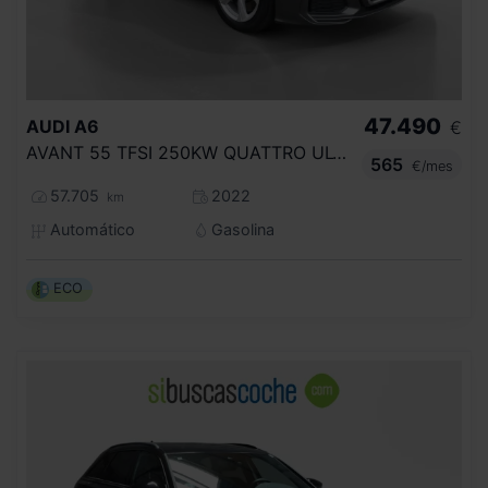
47.490
AUDI
A6
€
AVANT 55 TFSI 250KW QUATTRO ULTRA S TR.
565
€/mes
57.705
2022
km
Automático
Gasolina
ECO