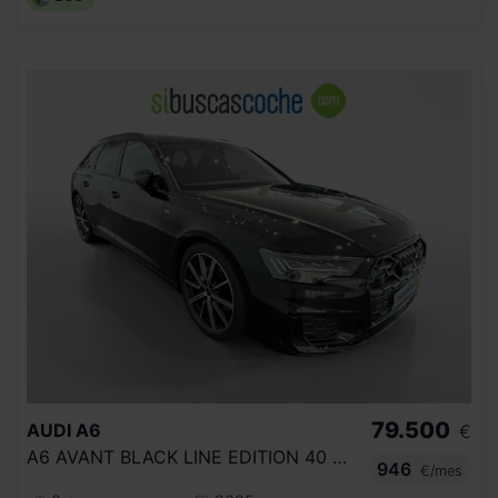
79.500
AUDI
A6
€
A6 AVANT BLACK LINE EDITION 40 TDI QUATTRO 150(204) KW(CV) S TRONIC
946
€/mes