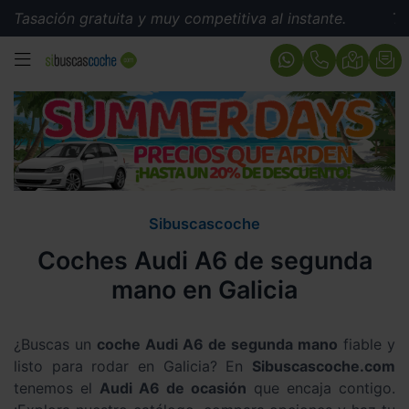
ión gratuita y muy competitiva al instante.
Tasación g
MENÚ
Sibuscascoche
Coches Audi A6 de segunda
mano en Galicia
¿Buscas un
coche Audi A6 de segunda mano
fiable y
listo para rodar en Galicia? En
Sibuscascoche.com
tenemos el
Audi A6 de ocasión
que encaja contigo.