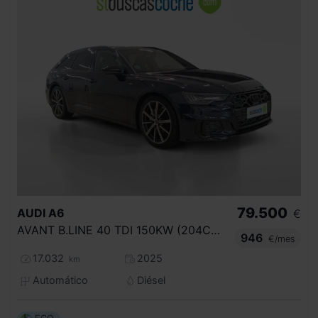
79.500
AUDI
A6
€
AVANT B.LINE 40 TDI 150KW (204CV) S TRON
946
€/mes
17.032
2025
km
Automático
Diésel