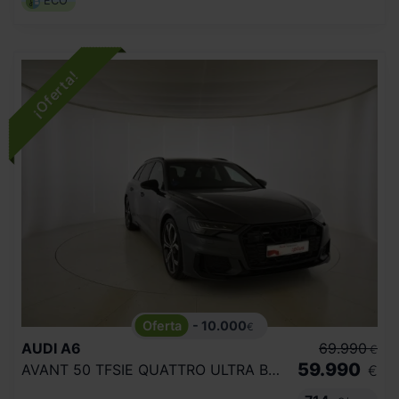
ECO
- 10.000
€
AUDI
A6
69.990
€
59.990
AVANT 50 TFSIE QUATTRO ULTRA BLACK LINE
€