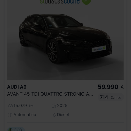
59.990
AUDI
A6
€
AVANT 45 TDI QUATTRO STRONIC ADVANCED
714
€/mes
15.079
2025
km
Automático
Diésel
ECO