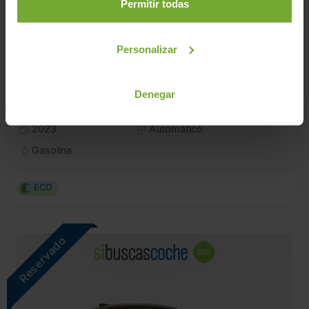
Permitir todas
Personalizar
AUDI
A6
Denegar
BLACK LINE 45 TFSI QUATTRO ULTRA
2023
Automático
Gasolina
ECO