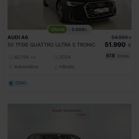
- 3.000
€
AUDI
A6
54.990
€
51.990
50 TFSIE QUATTRO ULTRA S TRONIC
€
618
€/mes
42.154
2024
km
Automático
Híbrido
CERO