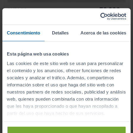
76.990
AUDI
A6
€
E HYBRID QUATTRO 220KW BLACK LINE
916
€/mes
1.450
2026
km
Consentimiento
Detalles
Acerca de las cookies
Automático
Híbrido
Esta página web usa cookies
CERO
Las cookies de este sitio web se usan para personalizar
el contenido y los anuncios, ofrecer funciones de redes
sociales y analizar el tráfico. Además, compartimos
información sobre el uso que haga del sitio web con
nuestros partners de redes sociales, publicidad y análisis
web, quienes pueden combinarla con otra información
que les haya proporcionado o que hayan recopilado a
partir del uso que haya hecho de sus servicios.