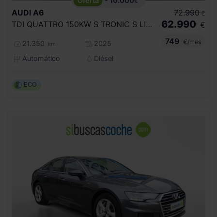
- 10.000
€
AUDI
A6
72.990
€
62.990
TDI QUATTRO 150KW S TRONIC S LINE
€
749
€/mes
21.350
2025
km
Automático
Diésel
ECO