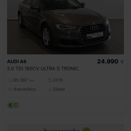
24.990
AUDI
A6
€
2.0 TDI 190CV ULTRA S TRONIC
85.367
2016
km
Automático
Diésel
C