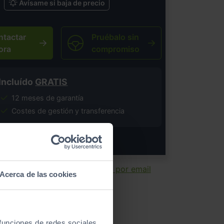
Avísame si baja de precio
ntactar
Pruébalo sin
ora
compromiso
Incluído
GRATIS
12 meses de garantía
Costes de gestión y transferencia
salvo error tipográfico.
ir ficha
Enviar por email
Acerca de las cookies
 funciones de redes sociales