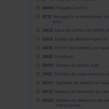
[WAK]
Paquete Confort
[IT3]
Navegación e Infotainment Au
plus
[4K5]
Llave de confort sin SAFEL
[U53]
[4E6]
Portón del maletero con aper
[8X8]
Lavafaros
[9VD]
Sistema de sonido Audi
[1PE]
Tornillos de rueda antirrobo (
[N2Y]
Tapizado de asientos en tela
[6Y2]
Sistema de limitación de vel
[EM2]
Sistema de detección del ca
distracciones