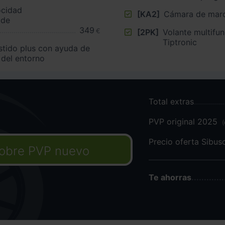
ocidad
[KA2]
Cámara de marc
 de
349
€
[2PK]
Volante multifu
Tiptronic
stido plus con ayuda de
 del entorno
Total extras
PVP original 2025
(
Precio oferta Sibu
obre PVP nuevo
Te ahorras