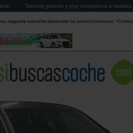
.
Tasación gratuita y muy competitiva al instante.
Entrega en 72 horas en cualquier punto de España.
hes segunda mano
Ofertas
Vender mi coche
Conócenos
Contac
Más de 1.000 coches en stock.
Más de 5.000 conductores satisfechos.
Buscamos el coche que tu quieras.
Nos ocupamos de todos los trámites.
Recogemos tu coche en cualquier parte de España.
Compramos tu coche. Pago inmediato.
Tasación gratuita y muy competitiva al instante.