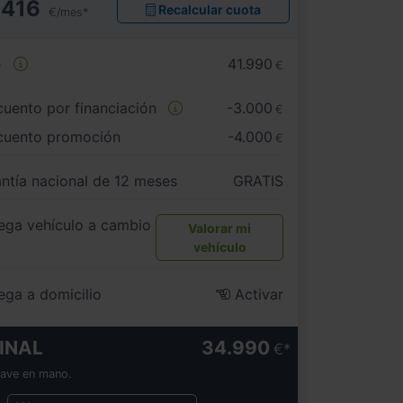
416
Recalcular cuota
€/mes*
e
41.990
€
uento por financiación
-3.000
€
cuento promoción
-4.000
€
ntía nacional de 12 meses
GRATIS
ega vehículo a cambio
Valorar mi
vehículo
ega a domicilio
Activar
INAL
34.990
€
lave en mano.