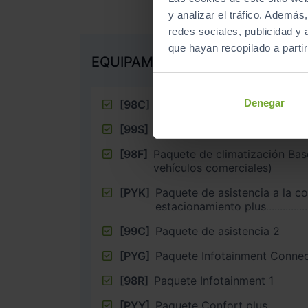
y analizar el tráfico. Ademá
redes sociales, publicidad y
que hayan recopilado a parti
EQUIPAMIENTO EXTRA
Denegar
[98C]
Paquete Confort 2
[99S]
Paquete de interior
[98F]
Paquete de climatización Bas
vehículos comerciales)
[PYK]
Paquete de asistencia a la c
estacionamiento plus
[99C]
Paquete de asistencia 2
[PYG]
Paquete Infotainment Connec
[98R]
Paquete Infotainment 1
[PYY]
Paquete Confort plus