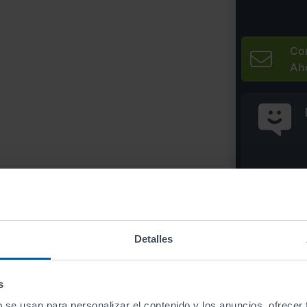
Co
Ah
* Precio válido 
Imprim
Detalles
s
b se usan para personalizar el contenido y los anuncios, ofrecer