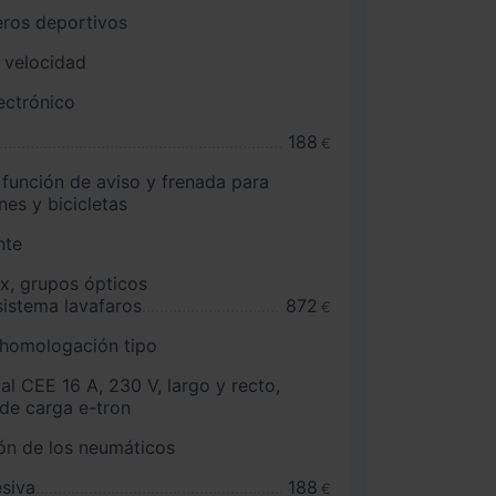
eros deportivos
 velocidad
ectrónico
188
€
 función de aviso y frenada para
nes y bicicletas
nte
x, grupos ópticos
sistema lavafaros
872
€
 homologación tipo
al CEE 16 A, 230 V, largo y recto,
 de carga e-tron
ón de los neumáticos
esiva
188
€