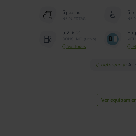
5
5
puertas
pl
Nº PUERTAS
Nº 
5,2
Eti
l/100
CONSUMO
MED
(MEDIO)
Ver todos
Má
Referencia:
AP
Ver equipamie