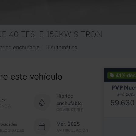
E 40 TFSI E 150KW S TRON
Automático
brido enchufable
e este vehículo
41%
des
PVP Nue
año 2025
Híbrido
4
cv
59.630
enchufable
ENCIA
COMBUSTIBLE
Mar. 2025
locidades
VELOCIDADES
MATRICULACIÓN