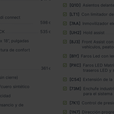
[Q1D]
Asientos delant
[LT1]
Con limitador de
di connect
598
€
[7AA]
Inmovilizador el
OCK
535
€
[UH2]
Hold assist
Llantas de aleación ligera 8J x 18”, pulgadas
[8J3]
Front Assist con
vehículos, peato
tura de confort
[8IY]
Faros Led con le
[PXC]
Faros LED Matri
361
€
traseros LED y 
sin cierre)
[C54]
Extensión de la
/cuero sintético
[73M]
Enchufe industri
para el sistema
ocidad
[7K1]
Control de presi
nsancio y de
[1N7]
Dirección progr