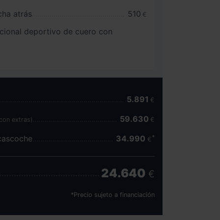
ha atrás
510
€
ncional deportivo de cuero con
5.891
€
59.630
con extras)
€
scascoche
34.990
€
24.640
€
*Precio sujeto a financiación