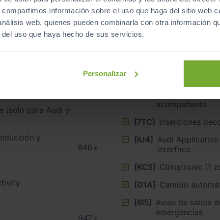
Equipamiento
de este vehículo
s, compartimos información sobre el uso que haga del sitio web 
 análisis web, quienes pueden combinarla con otra información q
r del uso que haya hecho de sus servicios.
Personalizar
[6XI]
Retrovisor exteri
antideslumbrante,
regulables térmi
acompañante
e (solo para Audi y
[7TC]
Inserciones dec
onducción y
[IU4]
Audi Applicatio
846
€
interface
[KC5]
Climatronic (1 z
tivity
[G1A]
Cambio automát
[6I5]
Aviso de salida d
emergencias
947
€