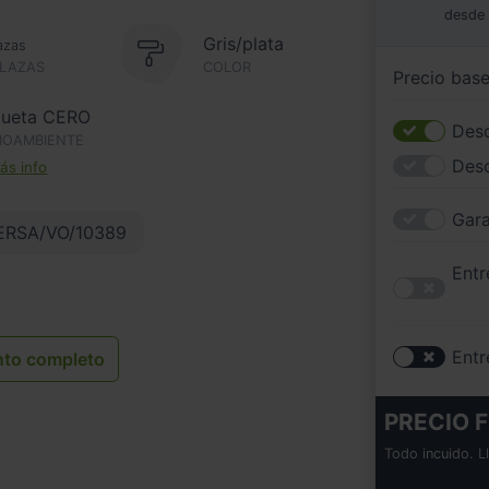
desde
Gris/plata
azas
PLAZAS
COLOR
Precio bas
queta CERO
Desc
IOAMBIENTE
Des
s info
Gara
ERSA/VO/10389
Entr
Entr
nto completo
PRECIO F
Todo incuido. L