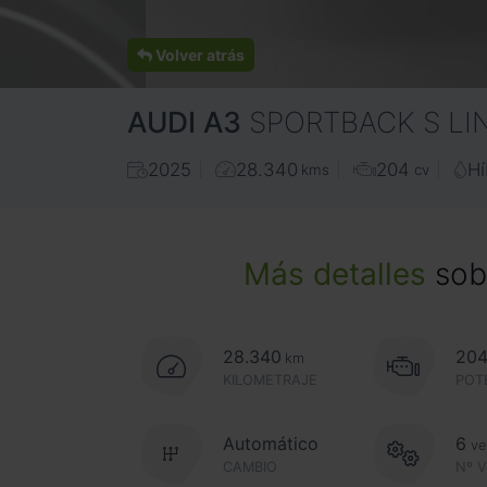
Volver atrás
AUDI
A3
SPORTBACK S LIN
2025
28.340
204
Hí
kms
cv
Más detalles
sobr
28.340
20
km
KILOMETRAJE
POT
Automático
6
ve
CAMBIO
Nº 