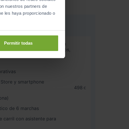
con nuestros partners de
ue les haya proporcionado o
Permitir todas
or, ajuste automático, posición
 ajustables/abatibles eléctricos,
cos, descenso del retrovisor
orativas
n Store y smartphone
498
€
ona)
ico de 6 marchas
e carril con asistente para