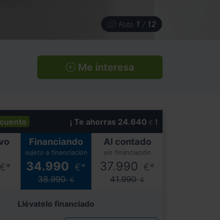
1
12
Foto
/
Me interesa
cuento
¡ Te ahorras 24.640
!
€
vo
Financiando
Al contado
sujeto a financiación
sin financiación
34.990
37.990
€*
€*
€*
38.990
41.990
€
€
Llévatelo financiado