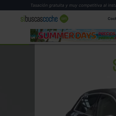
Tasación gratuita y muy competitiva al instante
Coc