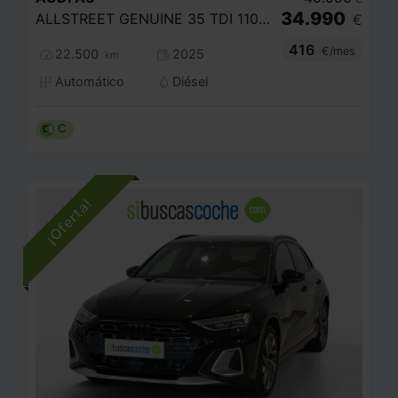
34.990
ALLSTREET GENUINE 35 TDI 110KW S TRONIC
€
416
€/mes
22.500
2025
km
Automático
Diésel
C