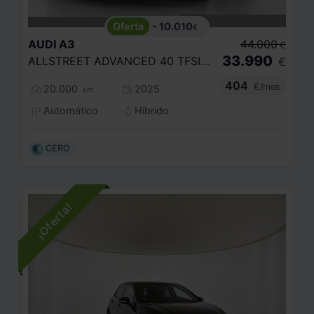
- 10.010
€
AUDI
A3
44.000
€
33.990
ALLSTREET ADVANCED 40 TFSI E 150KW S TRO
€
404
€/mes
20.000
2025
km
Automático
Híbrido
CERO