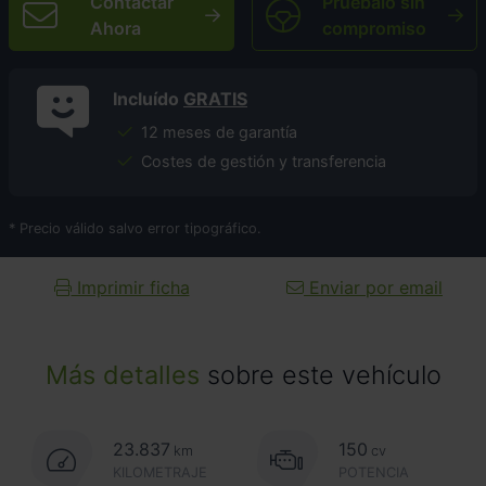
Contactar
Pruébalo sin
Ahora
compromiso
Incluído
GRATIS
12 meses de garantía
Costes de gestión y transferencia
* Precio válido salvo error tipográfico.
Imprimir ficha
Enviar por email
Más detalles
sobre este vehículo
23.837
150
km
cv
KILOMETRAJE
POTENCIA