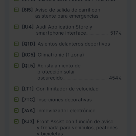
[6I5]
Aviso de salida de carril con
asistente para emergencias
[IU4]
Audi Application Store y
smartphone interface
517
€
[Q1D]
Asientos delanteros deportivos
[KC5]
Climatronic (1 zona)
[QL5]
Acristalamiento de
protección solar
oscurecido
454
€
[LT1]
Con limitador de velocidad
[7TC]
Inserciones decorativas
[7AA]
Inmovilizador electrónico
[8J3]
Front Assist con función de aviso
y frenada para vehículos, peatones
y bicicletas