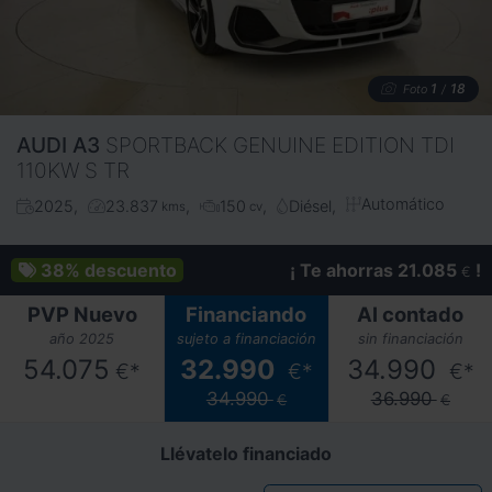
1
18
Foto
/
AUDI
A3
SPORTBACK GENUINE EDITION TDI
110KW S TR
Automático
2025
23.837
150
Diésel
kms
cv
38%
descuento
¡ Te ahorras 21.085
!
€
PVP Nuevo
Financiando
Al contado
año 2025
sujeto a financiación
sin financiación
54.075
32.990
34.990
€*
€*
€*
34.990
36.990
€
€
Llévatelo financiado