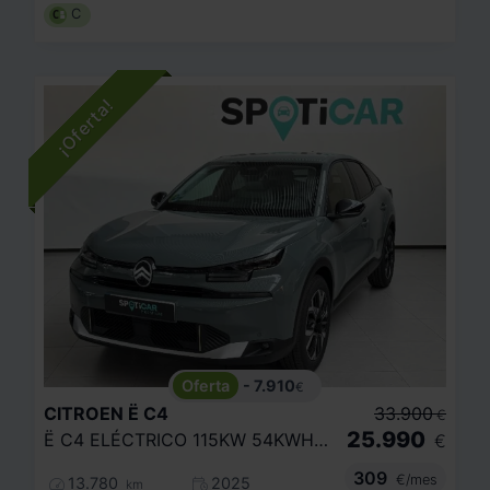
C
- 7.910
€
CITROEN
Ë C4
33.900
€
25.990
Ë C4 ELÉCTRICO 115KW 54KWH MAX
€
309
€/mes
13.780
2025
km