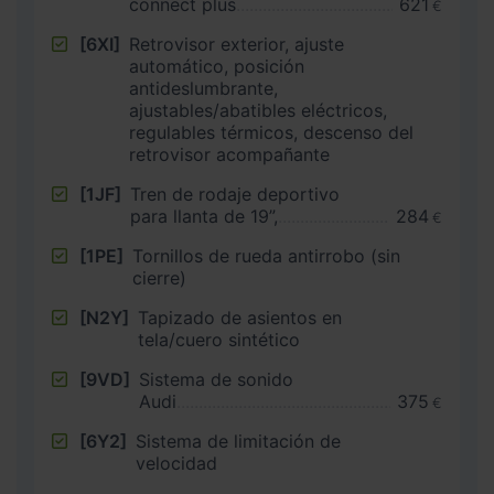
connect plus
621
€
[6XI]
Retrovisor exterior, ajuste
automático, posición
antideslumbrante,
ajustables/abatibles eléctricos,
regulables térmicos, descenso del
retrovisor acompañante
[1JF]
Tren de rodaje deportivo
para llanta de 19”,
284
€
[1PE]
Tornillos de rueda antirrobo (sin
cierre)
[N2Y]
Tapizado de asientos en
tela/cuero sintético
[9VD]
Sistema de sonido
Audi
375
€
[6Y2]
Sistema de limitación de
velocidad