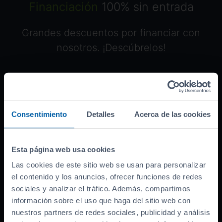
Financiación
100% sin entrada
Grandes descuentos por financiar con
nosotros. ¡Descúbrelos!
Ofrecido por:
Banco asociado
Consentimiento
Detalles
Acerca de las cookies
Precio del coche (
PVP
)
34.990
€
Bonificación por financiar
-
2.000
€
Esta página web usa cookies
Entrada inicial
8.248
€
Las cookies de este sitio web se usan para personalizar
Importe a financiar
24.742
el contenido y los anuncios, ofrecer funciones de redes
€
sociales y analizar el tráfico. Además, compartimos
TAE
12.66
%
información sobre el uso que haga del sitio web con
TIN
10.99
%
nuestros partners de redes sociales, publicidad y análisis