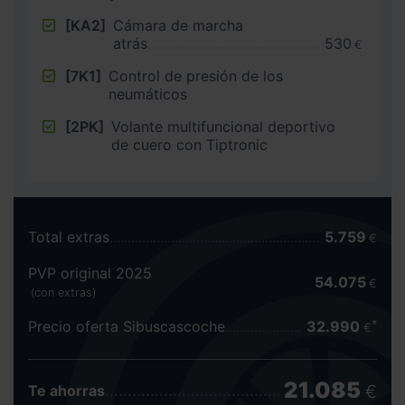
[KA2]
Cámara de marcha
atrás
530
€
[7K1]
Control de presión de los
neumáticos
[2PK]
Volante multifuncional deportivo
de cuero con Tiptronic
Total extras
5.759
€
PVP original 2025
54.075
€
(con extras)
Precio oferta Sibuscascoche
32.990
€
21.085
€
Te ahorras