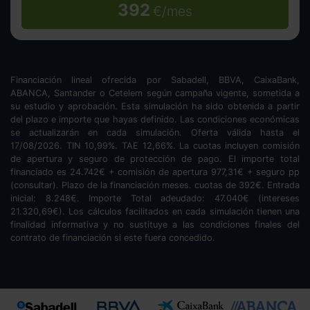
392
€/mes
Financiación lineal ofrecida por Sabadell, BBVA, CaixaBank,
ABANCA, Santander o Cetelem según campaña vigente, sometida a
su estudio y aprobación. Esta simulación ha sido obtenida a partir
del plazo e importe que hayas definido. Las condiciones económicas
se actualizarán en cada simulación. Oferta válida hasta el
17/08/2026. TIN
10,99
%. TAE
12,66
%. La cuotas incluyen comisión
de apertura y seguro de protección de pago. El importe total
financiado es
24.742
€ + comisión de apertura
977,31
€ + seguro pp
(consultar). Plazo de la financiación
meses.
cuotas de
392
€. Entrada
inicial:
8.248
€. Importe Total adeudado:
47.040
€ (intereses
21.320,69
€). Los cálculos facilitados en cada simulación tienen una
finalidad informativa y no sustituye a las condiciones finales del
contrato de financiación si este fuera concedido.