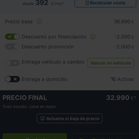
392
Recalcular cuota
desde
€/mes*
Precio base
36.990
€
Descuento por financiación
-2.000
€
Descuento promoción
-2.000
€
Entrega vehículo a cambio
Valorar mi vehículo
Entrega a domicilio
Activar
PRECIO FINAL
32.990
€
Todo incuido. Llave en mano.
Avísame si baja de precio