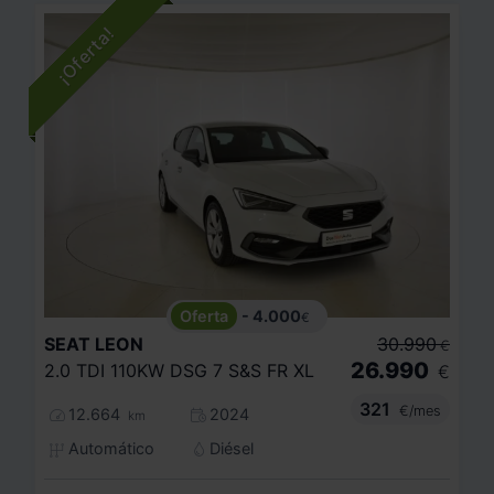
- 4.000
€
SEAT
LEON
30.990
€
26.990
2.0 TDI 110KW DSG 7 S&S FR XL
€
321
€/mes
12.664
2024
km
Automático
Diésel