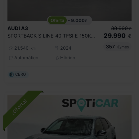
- 9.000
€
AUDI
A3
38.990
€
29.990
SPORTBACK S LINE 40 TFSI E 150KW S TRON
€
357
€/mes
21.540
2024
km
Automático
Híbrido
CERO