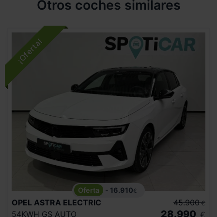
Otros coches similares
- 16.910
€
OPEL
ASTRA ELECTRIC
45.900
€
28.990
54KWH GS AUTO
€