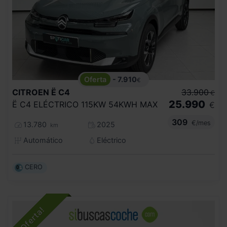
- 7.910
€
CITROEN
Ë C4
33.900
€
25.990
Ë C4 ELÉCTRICO 115KW 54KWH MAX
€
309
€/mes
13.780
2025
km
Automático
Eléctrico
CERO