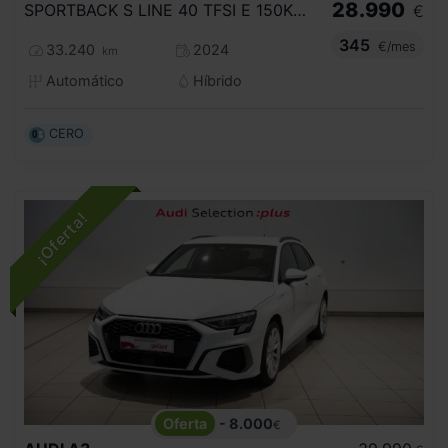
28.990
SPORTBACK S LINE 40 TFSI E 150KW S TRON
€
345
€/mes
33.240
2024
km
Automático
Híbrido
CERO
- 8.000
€