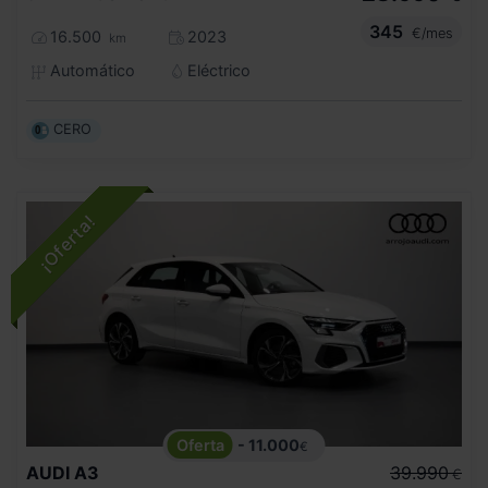
345
€/mes
16.500
2023
km
Automático
Eléctrico
CERO
- 11.000
€
AUDI
A3
39.990
€