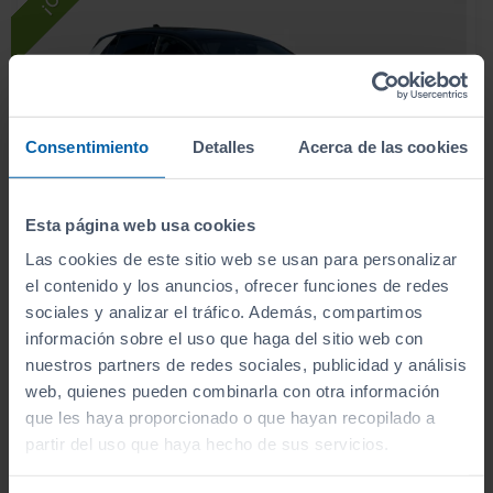
Consentimiento
Detalles
Acerca de las cookies
Esta página web usa cookies
Las cookies de este sitio web se usan para personalizar
- 2.000
€
el contenido y los anuncios, ofrecer funciones de redes
OPEL
ASTRA
34.990
€
sociales y analizar el tráfico. Además, compartimos
32.990
54KWH GS AUTO
€
información sobre el uso que haga del sitio web con
392
nuestros partners de redes sociales, publicidad y análisis
€/mes
10.421
2023
km
web, quienes pueden combinarla con otra información
Automático
Eléctrico
que les haya proporcionado o que hayan recopilado a
partir del uso que haya hecho de sus servicios.
CERO