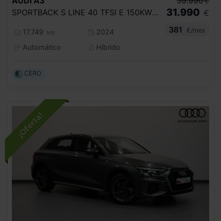
AUDI
A3
39.990
€
31.990
SPORTBACK S LINE 40 TFSI E 150KW S TRON
€
381
€/mes
17.749
2024
km
Automático
Híbrido
CERO