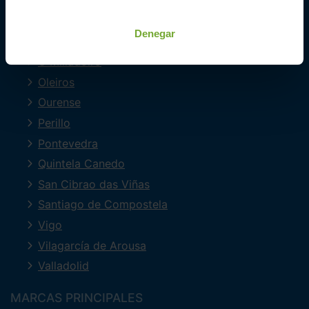
Ferrol
Lugo
Denegar
Mourente
O Milladoiro
Oleiros
Ourense
Perillo
Pontevedra
Quintela Canedo
San Cibrao das Viñas
Santiago de Compostela
Vigo
Vilagarcía de Arousa
Valladolid
MARCAS PRINCIPALES