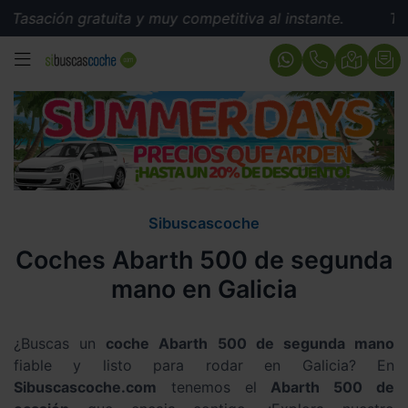
Tasación gratuita y muy competitiva al instante.
Tasa
MENÚ
Sibuscascoche
Coches Abarth 500 de segunda
mano en Galicia
¿Buscas un
coche Abarth 500 de segunda mano
fiable y listo para rodar en Galicia? En
Sibuscascoche.com
tenemos el
Abarth 500 de