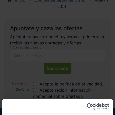
Inicio
Coches de Segunda Mano
Abarth
500
Apúntate y caza las ofertas
Apúntate a nuestro boletín y serás el primero en
recibir las nuevas entradas y ofertas.
Correo electrónico
Suscríbete
Acepto la
política de privacidad
.
Acepto recibir información
comercial sobre ofertas y
promociones de Automóviles
PROVOS S.L.