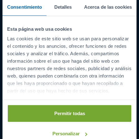
Consentimiento
Detalles
Acerca de las cookies
Esta página web usa cookies
Las cookies de este sitio web se usan para personalizar
ENLACES INTERESANTES
el contenido y los anuncios, ofrecer funciones de redes
Coches de segunda mano
sociales y analizar el tráfico. Además, compartimos
Coches Km 0
información sobre el uso que haga del sitio web con
nuestros partners de redes sociales, publicidad y análisis
Ofertas del mes
web, quienes pueden combinarla con otra información
Últimos coches
que les haya proporcionado o que hayan recopilado a
Compramos tu coche
partir del uso que haya hecho de sus servicios.
SIBUSCASBICI
COCHES POR LOCALIDAD
Permitir todas
A Coruña
Barreiros
Personalizar