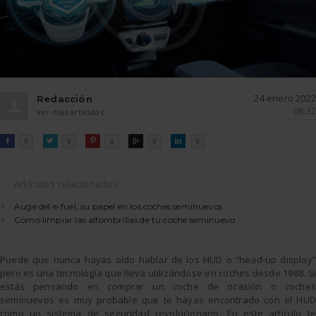
24 enero 2022
Redacción
08:32
ver más artículos
FACEBOOK
TWITTER
PINTEREST
GOOGLE
LINKEDIN

0

0

0

0

0
Artículos relacionados
Auge del e-fuel, su papel en los coches seminuevos
Cómo limpiar las alfombrillas de tu coche seminuevo
Puede que nunca hayas oído hablar de los HUD o “head-up display”
pero es una tecnología que lleva utilizándose en coches desde 1988. Si
estás pensando en comprar un coche de ocasión o coches
seminuevos es muy probable que te hayas encontrado con el HUD
como un sistema de seguridad revolucionario. En este artículo te