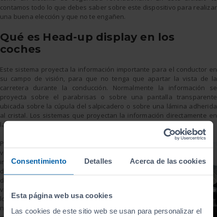
contamos todo lo que debes saber sobre este dispositivo para realizar
una buena elección y que no te engañen.
Qué es Head-up display en los
coches
Este sistema proyecta la información importante para el conductor en
su campo de visión, para que no tenga que apartar la vista de la
carretera durante la conducción. Normalmente la información se
proyecta sobre el parabrisas o sobre una pantalla transparente
ubicada sobre la cúpula del salpicadero o sobre una lámina adherida
al cristal. Los sistemas que proyectan la información directamente en
la luna delantera son más caros, pero los datos parecen más reales.
Parámetros como la
velocidad, las
Consentimiento
Detalles
Acerca de las cookies
indicaciones de ruta
del GPS o los límites
de velocidad de la
vía son algunos de
Esta página web usa cookies
los datos que
necesitas conocer
Las cookies de este sitio web se usan para personalizar el
mientras conduces y