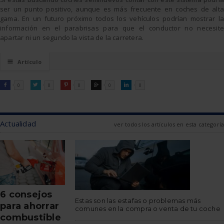
ser un punto positivo, aunque es más frecuente en coches de alta
gama. En un futuro próximo todos los vehículos podrían mostrar la
información en el parabrisas para que el conductor no necesite
apartar ni un segundo la vista de la carretera.
☰
Artículo
FACEBOOK
TWITTER
PINTEREST
GOOGLE
LINKEDIN

0

0

0

0

0
Actualidad
ver todos los artículos en esta categoría
6 consejos
Estas son las estafas o problemas más
para ahorrar
comunes en la compra o venta de tu coche
combustible