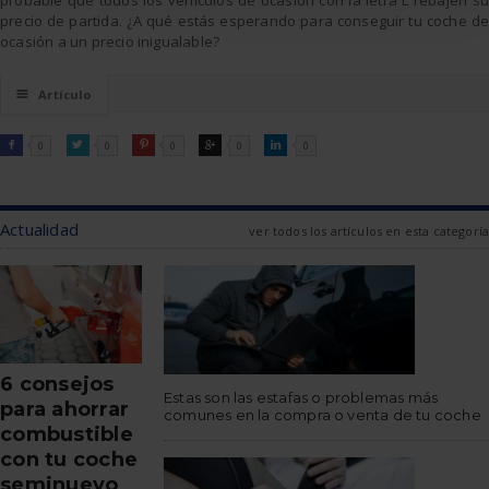
precio de partida. ¿A qué estás esperando para conseguir tu coche de
ocasión a un precio inigualable?
☰
Artículo
FACEBOOK
TWITTER
PINTEREST
GOOGLE
LINKEDIN

0

0

0

0

0
Actualidad
ver todos los artículos en esta categoría
6 consejos
Estas son las estafas o problemas más
para ahorrar
comunes en la compra o venta de tu coche
combustible
con tu coche
seminuevo