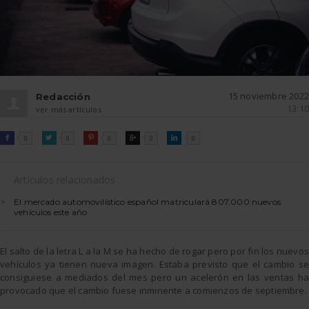
15 noviembre 2022
Redacción
13:10
ver más artículos
FACEBOOK
TWITTER
PINTEREST
GOOGLE
LINKEDIN

0

0

0

0

0
Artículos relacionados
El mercado automovilístico español matriculará 807.000 nuevos
vehículos este año
El salto de la letra L a la M se ha hecho de rogar pero por fin los nuevos
vehículos ya tienen nueva imagen. Estaba previsto que el cambio se
consiguiese a mediados del mes pero un acelerón en las ventas ha
provocado que el cambio fuese inminente a comienzos de septiembre.