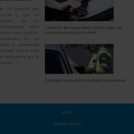
En los tiempos que
corren y con los
precios de los
combustibles, tanto
Cinturón de seguridad calefactable, la
mejora que está por venir
diésel como gasolina,
disparados por los
aires, es conveniente
intentar ahorrar todo
el combustible que se
pueda, [...]
Consejos para evitar multas innecesarias
INICIO
QUIENES SOMOS