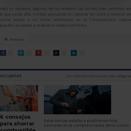
Aquí os dejamos algunos de los modelos de coches más vendidos en
lo que va de año. Si estás pensando en cambiar de coche y comprar un
coche nuevo o un coche seminuevo en tu Concesionario Galicia
pueden ayudarte a realizar la compra perfecta.
☰
Artículo
FACEBOOK
TWITTER
PINTEREST
GOOGLE
LINKEDIN

0

0

0

0

0
Actualidad
ver todos los artículos en esta categoría
6 consejos
Estas son las estafas o problemas más
para ahorrar
comunes en la compra o venta de tu coche
combustible