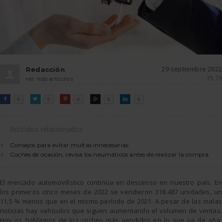
29 septiembre 2022
Redacción
15:19
ver más artículos
FACEBOOK
TWITTER
PINTEREST
GOOGLE
LINKEDIN

0

0

0

0

0
Artículos relacionados
Consejos para evitar multas innecesarias
Coches de ocasión, revisa los neumáticos antes de realizar la compra
El mercado automovilístico continúa en descenso en nuestro país. En
los primeros cinco meses de 2022 se vendieron 318.487 unidades, un
11,5 % menos que en el mismo período de 2021. A pesar de las malas
noticias hay vehículos que siguen aumentando el volumen de ventas.
Hoy os hablamos de los coches más vendidos en lo que va de año,