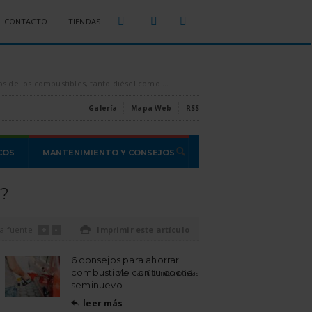
CONTACTO
TIENDAS
sparados por los aires, es conveniente intentar ahorrar todo el combustible que se pueda, [...]
Estas son las estafas o proble
Galería
Mapa Web
RSS
COS
MANTENIMIENTO Y CONSEJOS
o?
+
-
a fuente

Imprimir este artículo
6 consejos para ahorrar
combustible con tu coche
Ver más últimas noticias
seminuevo
leer más
