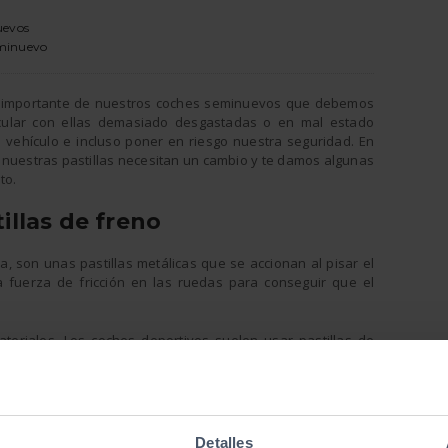
uevos
eminuevo
y importante de nuestros coches seminuevos que debemos
rcular con ellas demasiado desgastadas o en mal estado
 vehículo e incluso poner en riesgo nuestra seguridad. En
 nuestras pastillas necesitan un cambio y te damos algunas
to.
illas de freno
a, son unas pastillas metálicas que se accionan al pisar el
 fuerza de fricción en las ruedas para conseguir que el
eriales. Los coches deportivos suelen usar pastillas de
 una frenada muy rápida, pero también se desgastan muy
tillas semimetálicas, más asequibles. También encontramos
s caras y eficaces, y metálicas, que se caracterizan por su
Detalles