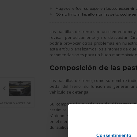
Auge del e-fuel, su papel en los coches semin
Cómo limpiar las alfombrillas de tu coche s
Las pastillas de freno son un elemento mu
revisar periódicamente y no descuidar. Ci
podría provocar otros problemas en nuestro
este artículo analizamos los síntomas de que
recomendaciones para un buen mantenimien
Composición de las past
Las pastillas de freno, como su nombre indic
pedal del freno. Su función es generar una
vehículo se detenga.
ARTÍCULO ANTERIOR
Su composición puede ser de diferentes mat
cerámica que son muy efectivas y permiten
rápidamente. Las más utilizadas son las pas
en el mercado pastillas orgánicas, un poco má
durabilidad.
Consentimiento