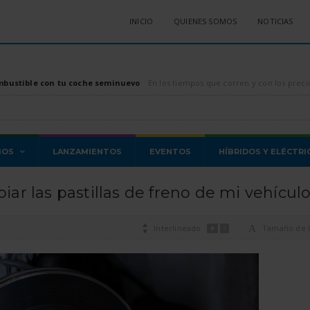
INICIO
QUIENES SOMOS
NOTICIAS
mbustible con tu coche seminuevo
En los tiempos que corren y con los precios de los combustibles, tanto diésel como gasolina, di
MOS
LANZAMIENTOS
EVENTOS
HÍBRIDOS Y ELÉCTRI
r las pastillas de freno de mi vehícul
+
-

Interlineado
A
Tamaño de l