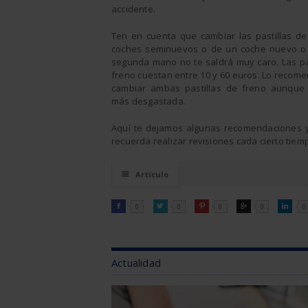
accidente.
Ten en cuenta que cambiar las pastillas de
coches seminuevos o de un coche nuevo o
segunda mano no te saldrá muy caro. Las pa
freno cuestan entre 10 y 60 euros. Lo recom
cambiar ambas pastillas de freno aunque
más desgastada.
Aquí te dejamos algunas recomendaciones y 
recuerda realizar revisiones cada cierto tiemp
☰
Artículo
FACEBOOK
TWITTER
PINTEREST
GOOGLE
LINKEDI

0

0

0

0

0
Actualidad