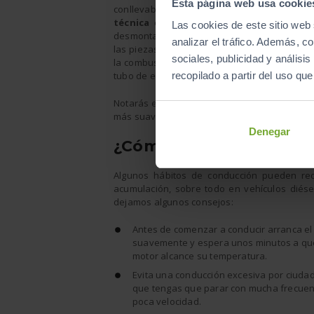
Esta página web usa cookie
conllevaba un precio por la limpieza elevado.
técnica
en la que se
quema directamente
Las cookies de este sitio web 
desmontarlo. Además de ser un proceso más 
analizar el tráfico. Además, 
las piezas mecánicas. Se inyecta hidrógeno y 
sociales, publicidad y anális
la combustión descomponga todos los residuo
tubo de escape. Su precio suele oscilar entre 
recopilado a partir del uso qu
Notarás el cambio nada más sacar tu vehículo 
más suavemente, reduciendo su consumo y l
Denegar
¿Cómo evitar que la car
Algunos hábitos de conducción pueden red
acumulación, sobre todo en vehículos diése
dejamos algunos consejos:
Antes de comenzar a conducir arranca el
suavemente y espera unos minutos a qu
motor alcance su temperatura.
Evita una conducción excesiva por ciudad
que tengas que parar con mucha frecuen
poca velocidad.