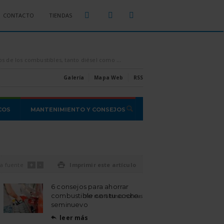
CONTACTO
TIENDAS
sparados por los aires, es conveniente intentar ahorrar todo el combustible que se pueda, [...]
Estas son las estafas o proble
Galería
Mapa Web
RSS
COS
MANTENIMIENTO Y CONSEJOS
+
-
a fuente

Imprimir este artículo
6 consejos para ahorrar
combustible con tu coche
Ver más últimas noticias
seminuevo
leer más
