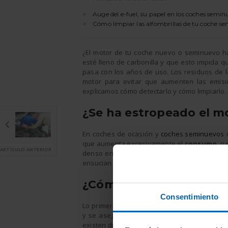
Auge del e-fuel, su papel en los coches semin
Cómo limpiar las alfombrillas de tu coche s
¿El motor de tu coche nuevo o seminuevo ha
esté lleno de carbonilla y que esto impida 
pasa con los años de uso. Los residuos de 
motor para evitar que aumenten las emisi
explicamos cómo detectarlo y cómo limpiarlo.
¿Se ha estropeado el m
En coches de ocasión y
coches seminuevos
o
que aumenta excesivamente el
consumo
, r
ARTÍCULO ANTERIOR
denso en el tubo de escape, podrías estar 
ensucian con más facilidad porque su proce
¿Cómo limpiar el motor
Consentimiento
Lo primero será acudir a un
taller de confi
y se aseguren de que se trata de un proble
existen diferentes métodos.
Tradicionalme