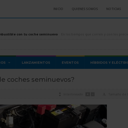
INICIO
QUIENES SOMOS
NOTICIAS
mbustible con tu coche seminuevo
En los tiempos que corren y con los precios de los combustibles, tanto diésel como gasolina, di
MOS
LANZAMIENTOS
EVENTOS
HÍBRIDOS Y ELÉCTRI
 de coches seminuevos?
+
-

Interlineado
A
Tamaño de l