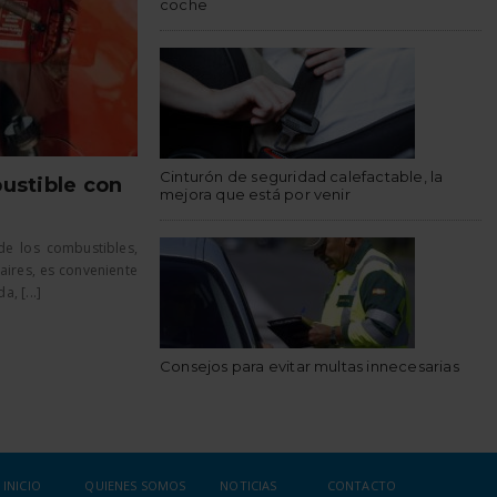
coche
Cinturón de seguridad calefactable, la
ustible con
mejora que está por venir
de los combustibles,
aires, es conveniente
, [...]
Consejos para evitar multas innecesarias
INICIO
QUIENES SOMOS
NOTICIAS
CONTACTO