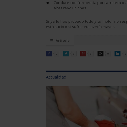
Conduce con frecuencia por carretera o a
altas revoluciones.
Si ya lo has probado todo y tu motor no res
está sucio o si sufre una avería mayor.
☰
Artículo
FACEBOOK
TWITTER
PINTEREST
GOOGLE
LINKEDI

0

0

0

0

0
Actualidad