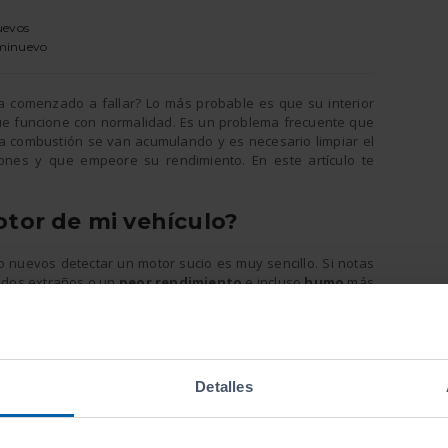
uevos
eminuevo
 comenzado a fallar? Lo más probable es que su interior
que funcione con normalidad. Es un problema frecuente que
la combustión se van acumulando y es necesario limpiar el
ones y que empeore su rendimiento. En este artículo te
otor de mi vehículo?
 nuevos detectar un motor sucio es muy sencillo. Si notas
uidos extraños o un
peor rendimiento
e incluso
humo
más
ante un motor sucio. Los coches de gasóleo son los que se
so de combustión provoca más residuos.
 de coches seminuevos?
Detalles
anza
para que mecánicos profesionales revisen el vehículo
ma del motor. Para limpiar el motor de
coches de ocasión
nte se desmontaba
, una tarea costosa y complicada y que