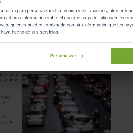
s
 En la actualidad, la mayoría de talleres utilizan una
nueva
 la carbonilla en el interior
del motor sin tener que
se usan para personalizar el contenido y los anuncios, ofrecer fun
sencillo y menos costoso, no es agresivo ni corrosivo con
compartimos información sobre el uso que haga del sitio web con nu
oxígeno en el interior del circuito de alimentación para que
is web, quienes pueden combinarla con otra información que les ha
s sólidos. Estos depósitos saldrán en forma de gas por el
los 40 y los 100 euros.
e haya hecho de sus servicios.
del taller. El motor limpio tendrá más potencia y funcionará
as emisiones.
Personalizar
bonilla vuelve a acumularse?
ucir esta
l. Aquí os
 motor
e el
 en la
cia y a