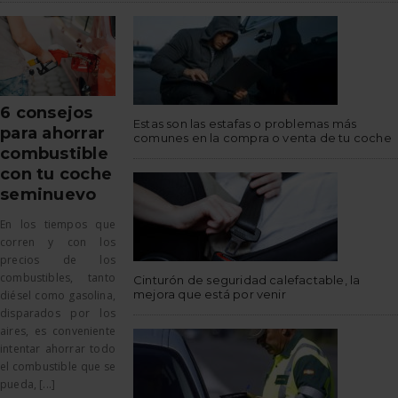
6 consejos
Estas son las estafas o problemas más
para ahorrar
comunes en la compra o venta de tu coche
combustible
con tu coche
seminuevo
En los tiempos que
corren y con los
precios de los
combustibles, tanto
Cinturón de seguridad calefactable, la
mejora que está por venir
diésel como gasolina,
disparados por los
aires, es conveniente
intentar ahorrar todo
el combustible que se
pueda, [...]