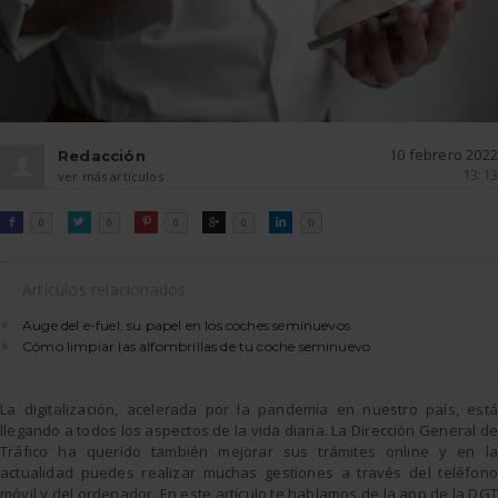
10 febrero 2022
Redacción
13:13
ver más artículos
FACEBOOK
TWITTER
PINTEREST
GOOGLE
LINKEDIN

0

0

0

0

0
Artículos relacionados
Auge del e-fuel, su papel en los coches seminuevos
Cómo limpiar las alfombrillas de tu coche seminuevo
La digitalización, acelerada por la pandemia en nuestro país, está
llegando a todos los aspectos de la vida diaria. La Dirección General de
Tráfico ha querido también mejorar sus trámites online y en la
actualidad puedes realizar muchas gestiones a través del teléfono
móvil y del ordenador. En este artículo te hablamos de la app de la DGT