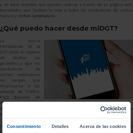
y de otros trámites que puedes realizar a través de su página web.
Novedades que facilitan la vida a todos los conductores de coches
nuevos y
coches seminuevos
.
¿Qué puedo hacer desde miDGT?
La nueva
herramienta de la
DGT tiene el objetivo
de facilitar las
gestiones y que los
conductores de
coches seminuevos
no tengan que
desplazarse a las
oficinas de Tráfico.
Para disponer de
ella solo tendrás que
descargarla en la plataforma correspondiente. Es importante
mencionar que vas a necesitar cl@ve para poder utilizarla.
Una de sus facilidades más importantes es que permite que el
Consentimiento
Detalles
Acerca de las cookies
conductor lleve el carné de conducir en el móvil con la misma validez