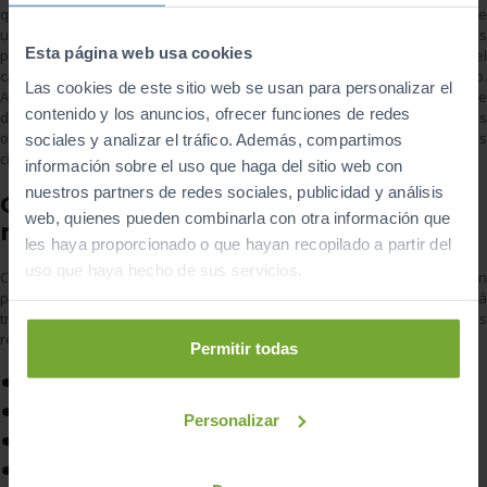
que el carné físico. También podrás anotar un conductor habitual de
un vehículo, identificar al conductor en caso de denuncia, consultar los
Esta página web usa cookies
puntos disponibles, revisar las notas obtenidas en exámenes del
carné de conducir o acceder al informe completo de tu vehículo.
Las cookies de este sitio web se usan para personalizar el
Además, es posible que el conductor realice desde la app el cambio de
contenido y los anuncios, ofrecer funciones de redes
domicilio para las notificaciones de tráfico, así como el pago de multas
o el pago de tasas. Como añadido, desde la app se podrán solicitar las
sociales y analizar el tráfico. Además, compartimos
citas previas para acudir a las oficinas de Tráfico.
información sobre el uso que haga del sitio web con
nuestros partners de redes sociales, publicidad y análisis
Otros trámites que se pueden
web, quienes pueden combinarla con otra información que
realizar a distancia
les haya proporcionado o que hayan recopilado a partir del
uso que haya hecho de sus servicios.
Cada vez son menos las gestiones que tendrán que realizarse en
persona, como renovar el carné de conducir, ya que la DGT está
trabajando en todos sus canales digitales. En su página web podrás
realizar la mayoría de trámites, algunos de ellos son:
Permitir todas
Consulta de puntos
Duplicado de permiso de conducir
Personalizar
Permiso internacional
Cursos de recuperación de puntos