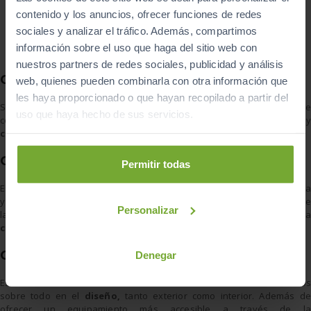
contenido y los anuncios, ofrecer funciones de redes
sociales y analizar el tráfico. Además, compartimos
información sobre el uso que haga del sitio web con
nuestros partners de redes sociales, publicidad y análisis
Citroën C3 2015
web, quienes pueden combinarla con otra información que
les haya proporcionado o que hayan recopilado a partir del
Su diseño fluido, perfecto para un estilo de vida urbanita, hace que
uso que haya hecho de sus servicios.
cobre protagonismo entre sus competidores. Su
equipación
es muy
completa
y cuenta con cámara de visión trasera.
Citroën C3 2017
Permitir todas
Este
modelo compacto
está disponible en las versiones de gasolina
y de diésel. Además está centrado en la búsqueda de la eficiencia y de
Personalizar
la
reducción del consumo
. Primer modelo que incluye la
conectividad
con tu móvil para facilitar la vida del conductor.
Citroën C3 2020
Denegar
Esta actualización del modelo anterior centra sus nuevos cambios
sobre todo en el
diseño,
tanto exterior como interior. Además de
ofrecer un equipamiento más accesible a través de la