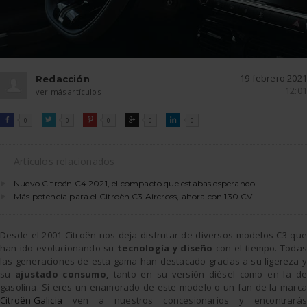
19 febrero 2021
Redacción
12:01
ver más artículos
FACEBOOK
TWITTER
PINTEREST
GOOGLE
LINKEDIN

0

0

0

0

0
Artículos relacionados
Nuevo Citroën C4 2021, el compacto que estabas esperando
Más potencia para el Citroën C3 Aircross, ahora con 130 CV
Desde el 2001 Citroën nos deja disfrutar de diversos modelos C3 que
han ido evolucionando su
tecnología y diseño
con el tiempo. Todas
las generaciones de esta gama han destacado gracias a su ligereza y
su
ajustado consumo,
tanto en su versión diésel como en la de
gasolina. Si eres un enamorado de este modelo o un fan de la marca
Citroën Galicia
ven a nuestros concesionarios y encontrarás