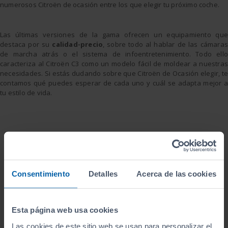
numerosos Citroën de ocasión entre los que elegir tu próximo coche.
Las últimas versiones de la gama ofrecen un equipamiento que
destaca por su
calidad-precio
, sobre todo al hablar de las cámaras
de marcha atrás o el sistema de infoentretenimiento. Todo ello
caracteriza al Citroën C3 como un modelo fácil de moldear a nuestras
necesidades. Si estás dudando sobre que Citroën de Ocasión elegir, te
contamos qué puedes esperar de cada uno y cuál se adapta mejor a
tu estilo de vida.
Consentimiento
Detalles
Acerca de las cookies
Esta página web usa cookies
Las cookies de este sitio web se usan para personalizar el