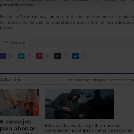
personalización
.
Escoge tu
Citroën de ocasión
entre todos los que tenemos disponibles
en nuestro portal web, te ayudaremos a encontrar el más adecuado
para ti.
☰
Artículo
FACEBOOK
TWITTER
PINTEREST
GOOGLE
LINKEDIN

0

0

0

0

0
Actualidad
ver todos los artículos en esta categoría
6 consejos
Estas son las estafas o problemas más
para ahorrar
comunes en la compra o venta de tu coche