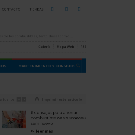
CONTACTO
TIENDAS
sparados por los aires, es conveniente intentar ahorrar todo el combustible que se pueda, [...]
Estas son las estafas o proble
Galería
Mapa Web
RSS
COS
MANTENIMIENTO Y CONSEJOS
+
-
a fuente

Imprimir este artículo
6 consejos para ahorrar
combustible con tu coche
Ver más últimas noticias
seminuevo
leer más
