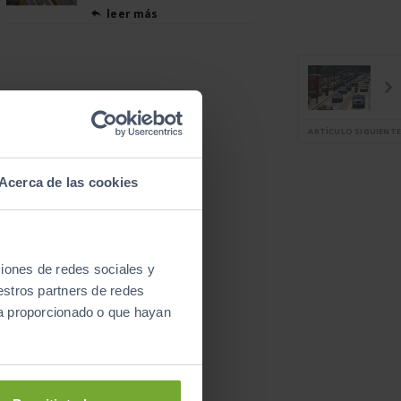
leer más

ARTÍCULO SIGUIENTE
Acerca de las cookies
ciones de redes sociales y
estros partners de redes
ya proporcionado o que hayan