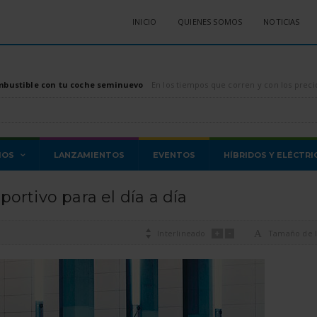
INICIO
QUIENES SOMOS
NOTICIAS
mbustible con tu coche seminuevo
En los tiempos que corren y con los precios de los combustibles, tanto diésel como gasolina, di
MOS
LANZAMIENTOS
EVENTOS
HÍBRIDOS Y ELÉCTRI
ortivo para el día a día
+
-

Interlineado
A
Tamaño de l