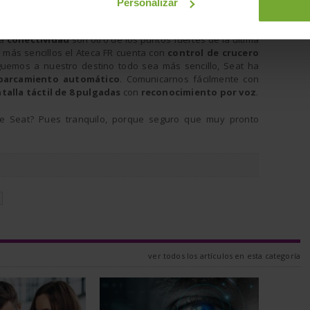
Personalizar
al mundo de la competición.
la
conectividad
son otro de los puntos fuertes de la última
 más sencillos el Ateca FR cuenta con
control de crucero
uemos a nuestro destino todo sea más sencillo, Seat ha
aparcamiento automático
. Comunicarnos fácilmente con
talla táctil de 8 pulgadas
con
reconocimiento por voz
.
e Seat? Pues tranquilo, porque seguro que muy pronto
N
ver todos los artículos en esta categoría