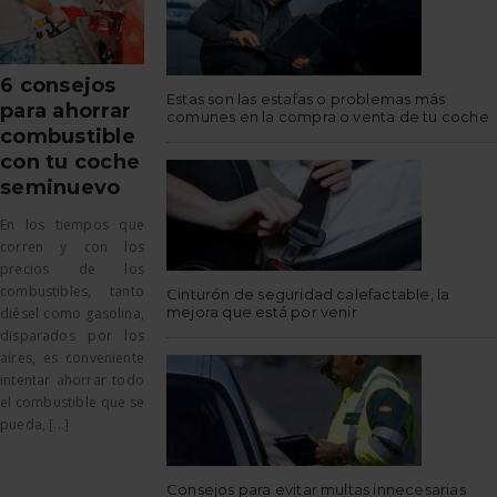
6 consejos
Estas son las estafas o problemas más
para ahorrar
comunes en la compra o venta de tu coche
combustible
con tu coche
seminuevo
En los tiempos que
corren y con los
precios de los
combustibles, tanto
Cinturón de seguridad calefactable, la
mejora que está por venir
diésel como gasolina,
disparados por los
aires, es conveniente
intentar ahorrar todo
el combustible que se
pueda, [...]
Consejos para evitar multas innecesarias