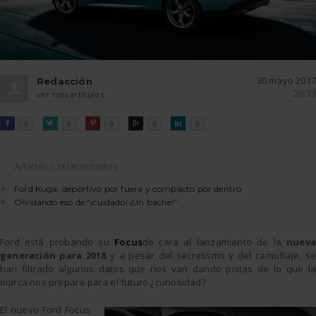
30 mayo 2017
Redacción
20:33
ver más artículos
FACEBOOK
TWITTER
PINTEREST
GOOGLE
LINKEDIN

0

0

0

0

0
Artículos relacionados
Ford Kuga, deportivo por fuera y compacto por dentro
Olvidando eso de “¡cuidado! ¡Un bache!”
Ford está probando su
Focus
de cara al lanzamiento de la
nueva
generación para 2018
y a pesar del secretismo y del camuflaje, s
han filtrado algunos datos que nos van dando pistas de lo que la
marca nos prepara para el futuro ¿curiosidad?
El nuevo Ford Focus