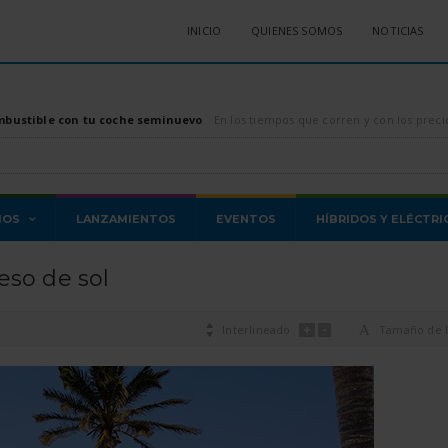
INICIO
QUIENES SOMOS
NOTICIAS
mbustible con tu coche seminuevo
En los tiempos que corren y con los precios de los combustibles, tanto diésel como gasolina, di
MOS
LANZAMIENTOS
EVENTOS
HÍBRIDOS Y ELÉCTRI
eso de sol
+
-

Interlineado
A
Tamaño de l