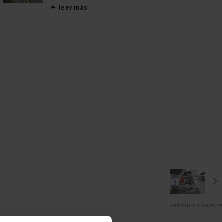
leer más

ARTÍCULO SIGUIENTE