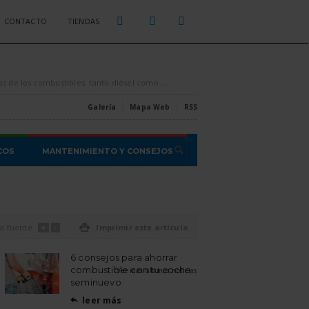
CONTACTO
TIENDAS
sparados por los aires, es conveniente intentar ahorrar todo el combustible que se pueda, [...]
Estas son las estafas o proble
Galería
Mapa Web
RSS
COS
MANTENIMIENTO Y CONSEJOS
+
-
a fuente

Imprimir este artículo
6 consejos para ahorrar
combustible con tu coche
Ver más últimas noticias
seminuevo
leer más
