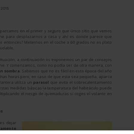
 2015
 Aparcamos en el primer y seguro que único sitio que vemos
oche para desplazarnos a casa y ahí es donde parece que
 entonces? Meternos en el coche a 60 grados no es plato
udable.
 situación, a continuación os exponemos un par de consejos
che. Y comenzamos, como no podía ser de otra manera, con
on sombra
. Sabemos que no es fácil en esta época del año
has horas pero, en caso de que esta sea pequeña, aparca
lantera utiliza un
parasol
que evita el sobrecalentamiento
 estas medidas básicas la temperatura del habitáculo puede
ltiplicando el riesgo de quemaduras si coges el volante en
es
es dejar
ramente