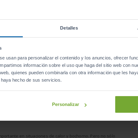
re.
Antes
abrir la
 y cerrar
mitiendo
omendamos
Detalles
el aire
s
para
al. Estos
 parasol
s
eratura
se usan para personalizar el contenido y los anuncios, ofrecer fun
compartimos información sobre el uso que haga del sitio web con nu
e, pueden utilizarse
cortinillas
. Un accesorio que
evita la
is web, quienes pueden combinarla con otra información que les ha
mo en movimiento
. No olvidemos que pueden presentarse
e haya hecho de sus servicios.
stal en movimiento. Por eso, todo lo que sea evitar que los
á bienvenido para ayudar a mantener una temperatura en el
Personalizar
. Aunque sólo
está permitido oscurecer las lunas traseras,
interior.
mportante en situaciones de calor y bochorno. Pero no sólo