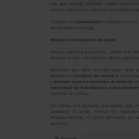
hay que tenerlo, también saber mantene
revisión del circuito y eliminar la suciedad qu
Si tienes un
climatizador
recárgalo y si ves
puede tener una fuga.
Revisa tu coche antes de viajar
Aunque parezca paradójico, cuanto más limp
eliminar el calor, por ejemplo, de las superfic
Recuerda que ante un viaje largo sería c
kilómetros.
Conducir en verano
a una tempe
y
mermar nuestra atención al volante
. O
necesidad de hidratarnos constantemen
coche en la sombra!
Por último, nos gustaría aconsejarte que a
cambiarle el aceite, revisar los neumátic
limpiaparabrisas, si fuese necerario. En
aparecer.
☰
Artículo