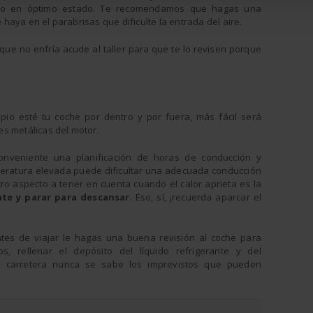
rlo en óptimo estado. Te recomendamos que hagas una
e haya en el parabrisas que dificulte la entrada del aire.
 que no enfría acude al taller para que te lo revisen porque
io esté tu coche por dentro y por fuera, más fácil será
ies metálicas del motor.
onveniente una planificación de horas de conducción y
ratura elevada puede dificultar una adecuada conducción
tro aspecto a tener en cuenta cuando el calor aprieta es la
te y parar para descansar
. Eso, sí, ¡recuerda aparcar el
ntes de viajar le hagas una buena revisión al coche para
os, rellenar el depósito del líquido refrigerante y del
 la carretera nunca se sabe los imprevistos que pueden