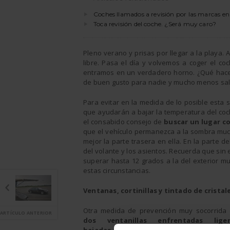
Coches llamados a revisión por las marcas en
Toca revisión del coche. ¿Será muy caro?
Pleno verano y prisas por llegar a la playa.
libre. Pasa el día y volvemos a coger el c
entramos en un verdadero horno. ¿Qué hacer
de buen gusto para nadie y mucho menos sal
Para evitar en la medida de lo posible esta
que ayudarán a bajar la temperatura del co
el consabido consejo de
buscar un lugar c
que el vehículo permanezca a la sombra muc
mejor la parte trasera en ella. En la parte de
del volante y los asientos. Recuerda que sin
superar hasta 12 grados a la del exterior mu
estas circunstancias.
Ventanas, cortinillas y tintado de cristal
Otra medida de prevención muy socorrida 
ARTÍCULO ANTERIOR
dos ventanillas enfrentadas lige