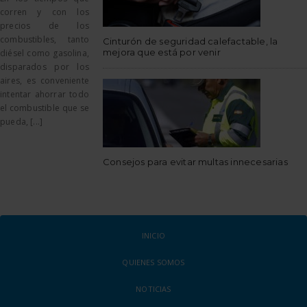
corren y con los
precios de los
combustibles, tanto
Cinturón de seguridad calefactable, la
mejora que está por venir
diésel como gasolina,
disparados por los
aires, es conveniente
intentar ahorrar todo
el combustible que se
pueda, [...]
Consejos para evitar multas innecesarias
INICIO
QUIENES SOMOS
NOTICIAS