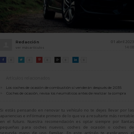
01 abril 2023
Redacción
14:08
ver más artículos
FACEBOOK
TWITTER
PINTEREST
GOOGLE
LINKEDIN

0

0

0

0

0
Artículos relacionados
Los coches de ocasión de combustión sí venderán después de 2035
Coches de ocasión, revisa los neumáticos antes de realizar la compra
Si estás pensando en renovar tu vehículo no te dejes llevar por las
apariencias e infórmate primero de lo que va a resultarte más rentable
en el futuro. Nuestra recomendación es optar siempre por llantas
pequeñas para coches nuevos, coches de ocasión o coches de
segunda mano de uso familiar. En este artículo te explicamos el