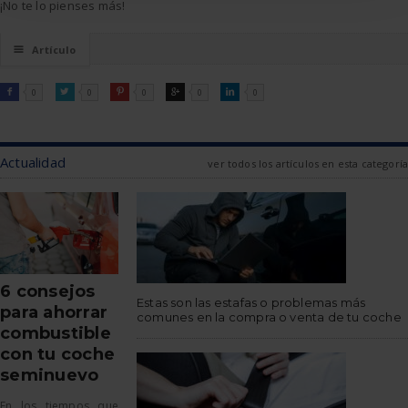
¡No te lo pienses más!
☰
Artículo
FACEBOOK
TWITTER
PINTEREST
GOOGLE
LINKEDIN

0

0

0

0

0
Actualidad
ver todos los artículos en esta categoría
6 consejos
Estas son las estafas o problemas más
para ahorrar
comunes en la compra o venta de tu coche
combustible
con tu coche
seminuevo
En los tiempos que