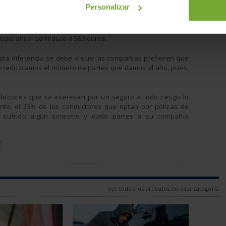
 póliza a
Personalizar
l caso de
 cantidad
onar el
medio anual se reduce a 583 euros.
 Esta diferencia se debe a que las compañías prefieren que
e reduzcamos el número de partes que damos al año, pues,
uctores que se interesan por un seguro a todo riesgo lo
tante, el 33% de los conductores que optan por pólizas de
n sufrido algún siniestro y dado partes a su compañía
N
ver todos los artículos en esta categoría