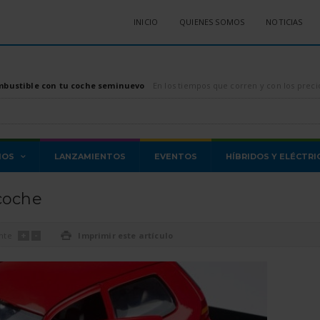
INICIO
QUIENES SOMOS
NOTICIAS
mbustible con tu coche seminuevo
En los tiempos que corren y con los precios de los combustibles, tanto diésel como gasolina, di
MOS
LANZAMIENTOS
EVENTOS
HÍBRIDOS Y ELÉCTRI
 coche
+
-
nte

Imprimir este artículo