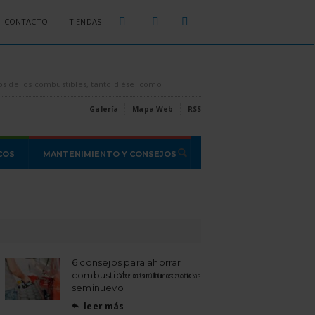
CONTACTO
TIENDAS
sparados por los aires, es conveniente intentar ahorrar todo el combustible que se pueda, [...]
Estas son las estafas o proble
Galería
Mapa Web
RSS
COS
MANTENIMIENTO Y CONSEJOS
6 consejos para ahorrar
combustible con tu coche
Ver más últimas noticias
seminuevo
leer más
