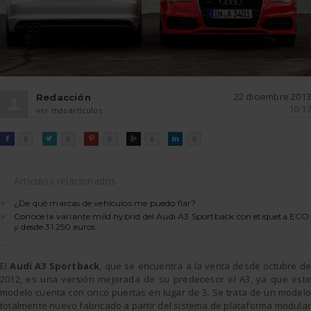
22 diciembre 2013
Redacción
10:17
ver más artículos
FACEBOOK
TWITTER
PINTEREST
GOOGLE
LINKEDIN

0

0

0

0

0
Artículos relacionados
¿De qué marcas de vehículos me puedo fiar?
Conoce la variante mild hybrid del Audi A3 Sportback con etiqueta ECO
y desde 31.250 euros
El
Audi A3 Sportback
, que se encuentra a la venta desde octubre de
2012, es una versión mejorada de su predecesor el A3, ya que este
modelo cuenta con cinco puertas en lugar de 3. Se trata de un modelo
totalmente nuevo fabricado a partir del sistema de plataforma modular