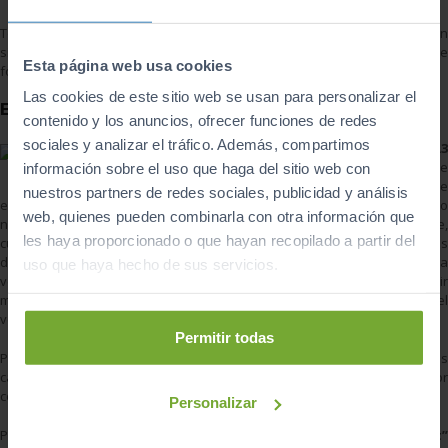
Todas las versiones de ese nuevo vehículo están dotadas con un
sistema de parada y arranque en las detenciones que funciona de
Esta página web usa cookies
forma automática.
Las cookies de este sitio web se usan para personalizar el
Equipamiento
contenido y los anuncios, ofrecer funciones de redes
sociales y analizar el tráfico. Además, compartimos
El nuevo
Audi A3
Sportback
ofrece
información sobre el uso que haga del sitio web con
tres niveles de
nuestros partners de redes sociales, publicidad y análisis
equipamiento “Attraction, “Ambiente” y “Ambition”. El equipamiento
web, quienes pueden combinarla con otra información que
normal es muy semejante al del Audi A3 de tres puertas. No obstante,
les haya proporcionado o que hayan recopilado a partir del
cuenta con una lista muy amplia de elementos opcionales. Entre ellos
destaca el programador de velocidad activo que permite mantener una
uso que haya hecho de sus servicios.
velocidad constante, pero que además puede disminuirla y seguir
manteniéndola más o menos constante en función de la distancia del
vehículo de delante, lo cual hace que sea más seguro.
Permitir todas
Por otro lado, también se podrá optar por contratar el extra de las
cámaras que consiguen una visión del vehículo por la parte exterior
con los objetos que hay a su alrededor.
Personalizar
Pero tampoco podemos olvidar mencionar el sistema
“Audi Connect”