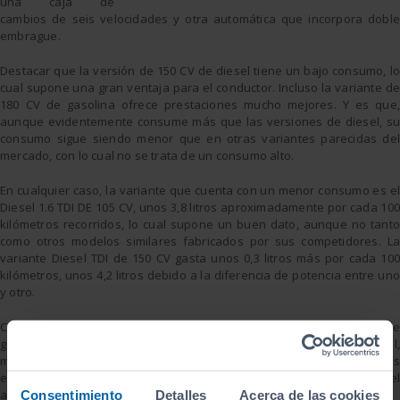
una caja de
cambios de seis velocidades y otra automática que incorpora doble
embrague.
Destacar que la versión de 150 CV de diesel tiene un bajo consumo, lo
cual supone una gran ventaja para el conductor. Incluso la variante de
180 CV de gasolina ofrece prestaciones mucho mejores. Y es que,
aunque evidentemente consume más que las versiones de diesel, su
consumo sigue siendo menor que en otras variantes parecidas del
mercado, con lo cual no se trata de un consumo alto.
En cualquier caso, la variante que cuenta con un menor consumo es el
Diesel 1.6 TDI DE 105 CV, unos 3,8 litros aproximadamente por cada 100
kilómetros recorridos, lo cual supone un buen dato, aunque no tanto
como otros modelos similares fabricados por sus competidores. La
variante Diesel TDI de 150 CV gasta unos 0,3 litros más por cada 100
kilómetros, unos 4,2 litros debido a la diferencia de potencia entre uno
y otro.
Cabe destacar que recientemente ha aparecido una versión de
gasolina de 110 CV que además puede funcionar con gas natural,
mediante un carburante llamado “e-gas” cuyo principal componente es
el metano y que Audi ya está preparando la versión híbrida para el
año 2014, el A3 e-tron.
Consentimiento
Detalles
Acerca de las cookies