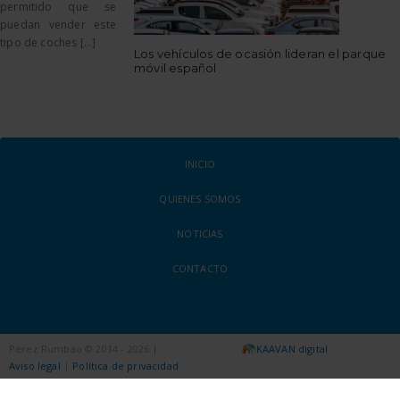
permitido que se
puedan vender este
tipo de coches [...]
Los vehículos de ocasión lideran el parque
móvil español
INICIO
QUIENES SOMOS
NOTICIAS
CONTACTO
Pérez Rumbao © 2014 - 2026 |
KAAVAN digital
Aviso legal
|
Política de privacidad