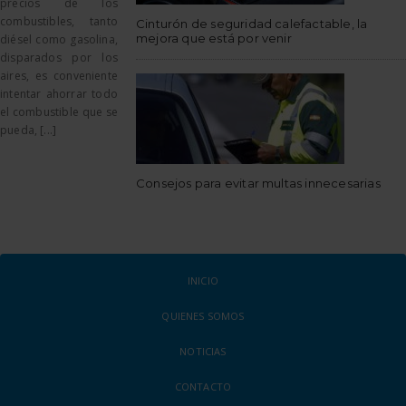
precios de los
combustibles, tanto
Cinturón de seguridad calefactable, la
mejora que está por venir
diésel como gasolina,
disparados por los
aires, es conveniente
intentar ahorrar todo
el combustible que se
pueda, [...]
Consejos para evitar multas innecesarias
INICIO
QUIENES SOMOS
NOTICIAS
CONTACTO