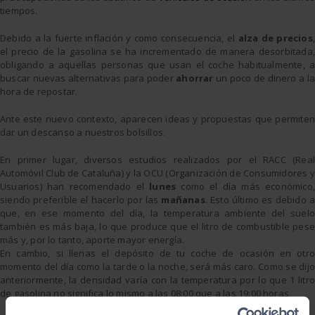
tiempos.
Debido a la fuerte inflación y como consecuencia, el
alza de precios
,
el precio de la gasolina se ha incrementado de manera desorbitada,
obligando a aquellas personas que usan el coche habitualmente, a
buscar nuevas alternativas para poder
ahorrar
un poco de dinero a la
hora de repostar.
Ante este nuevo contexto, aparecen ideas y propuestas que permiten
dar un descanso a nuestros bolsillos.
En primer lugar, diversos estudios realizados por el RACC (Real
Automóvil Club de Cataluña) y la OCU (Organización de Consumidores y
Usuarios) han recomendado el
lunes
como el día más económico
siendo preferible el hacerlo por las
mañanas
. Esto último es debido 
que, en ese momento del día, la temperatura ambiente del suelo
también es más baja, lo que produce que el litro de combustible pese
más y, por lo tanto, aporte mayor energía.
En cambio, si llenas el depósito de tu coche de ocasión en otro
momento del día como la tarde o la noche, será más caro. Como se dijo
anteriormente, la densidad varía con la temperatura por lo que 1 litro
de gasolina no significa lo mismo a las 08:00 que a las 19:00 horas.