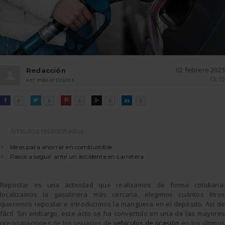
02 febrero 2023
Redacción
13:15
ver más artículos
FACEBOOK
TWITTER
PINTEREST
GOOGLE
LINKEDIN

0

0

0

0

0
Artículos relacionados
Ideas para ahorrar en combustible
Pasos a seguir ante un accidente en carretera
Repostar es una actividad que realizamos de forma cotidiana:
localizamos la gasolinera más cercana, elegimos cuántos litros
queremos repostar e introducimos la manguera en el depósito. Así de
fácil. Sin embargo, este acto se ha convertido en una de las mayores
preocupaciones de los usuarios de
vehículos de ocasión
en los últimos