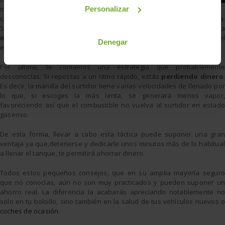
mínimo de su
Personalizar
capacidad por lo que pronto será necesario acudir a una gasolinera.
Sin embargo, no es necesario obsesionarse con ello ya que, cuanta
menos gasolina
haya en el depósito,
habrá más aire
y mayor será el
Denegar
efecto de la evaporación del combustible.
Por último, te contamos una estrategia que probablemente
desconocías: Si repostas a un ritmo rápido, estás
perdiendo dinero
.
Es decir, la manilla del surtidor tiene varias velocidades de llenado por
lo que, si escoges la más lenta, se generará menos vapor,
favoreciendo así que el combustible no vuelva al surtidor en estado
gaseoso.
De esta forma, llevar a cabo esta táctica puede suponer una gran
ventaja ya que,detenerse y dedicarle unos minutos más de lo habitual
a llenar el tanque, te permitirá ahorrar dinero.
Todos estos pequeños consejos, que en su amplia mayoría seguro
que no conocías, aún no son muy practicados y pueden suponer un
ahorro real. La diferencia la acabarás apreciando notablemente no
solo en tu bolsillo, sino también en la salud de tus vehículos nuevos o
coches de ocasión
.