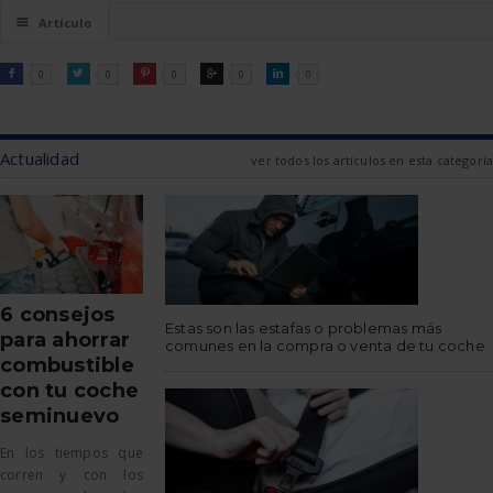
☰
Artículo
FACEBOOK
TWITTER
PINTEREST
GOOGLE
LINKEDIN

0

0

0

0

0
Actualidad
ver todos los artículos en esta categoría
6 consejos
Estas son las estafas o problemas más
para ahorrar
comunes en la compra o venta de tu coche
combustible
con tu coche
seminuevo
En los tiempos que
corren y con los