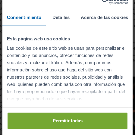
Además de esto, los ciudadanos también siguen otros trucos para
ahorrar gasolina o diésel. Todos conocemos las típicas estrategias
como no pegar frenazos y acelerones o medir la presión de los
Consentimiento
Detalles
Acerca de las cookies
neumáticos; sin embargo, nos vamos a centrar en otros aspectos que
quizá no sean tan conocidos y con los que también podrán evitar un
derroche de dinero.
Esta página web usa cookies
Por ejemplo, ¿sabías que no es recomendable repostar después de
Las cookies de este sitio web se usan para personalizar el
que lo haya hecho un camión cisterna? Al rellenarse sus tanques, el
combustible recién almacenado contiene
suciedad
y sedimentos
contenido y los anuncios, ofrecer funciones de redes
corriendo el riesgo así de dañar el motor y la mecánica de tu coche
sociales y analizar el tráfico. Además, compartimos
nuevo o vehículo de ocasión.
información sobre el uso que haga del sitio web con
nuestros partners de redes sociales, publicidad y análisis
Entre otros trucos
también nos
web, quienes pueden combinarla con otra información que
encontramos con
les haya proporcionado o que hayan recopilado a partir del
apurar un poco la
uso que haya hecho de sus servicios.
gasolina cuando
comienza a
escasear. El
encendido de la luz
Permitir todas
de emergencia indica
que el depósito
comienza a estar al