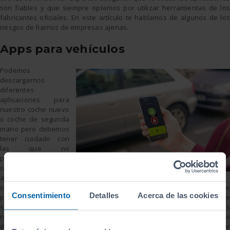
son fiables y que siempre optemos por utilizar herramientas de los
fabricantes oficiales. En este artículo te hablamos de algunos de los
riesgos de fiarnos de empresas ajenas.
Apps para vehículos
Podemos
descargarnos
diferentes
aplicaciones para
nuestro coche nuevo
o coche de segunda
mano pero debemos
tener cuidado con
las que no
pertenecen a marcas
oficiales. Estas apps,
aunque suelen
ofrecernos más servicios y funcionalidades, pueden dar problemas de
Consentimiento
Detalles
Acerca de las cookies
privacidad y seguridad. Un estudio realizado por la empresa de
seguridad Kaspersky afirma que más de la mitad de este tipo de apps
no advierten de los riesgos de utilizar la cuenta personal del servicio
del fabricante de automóviles. También destaca el riesgo de utilizar