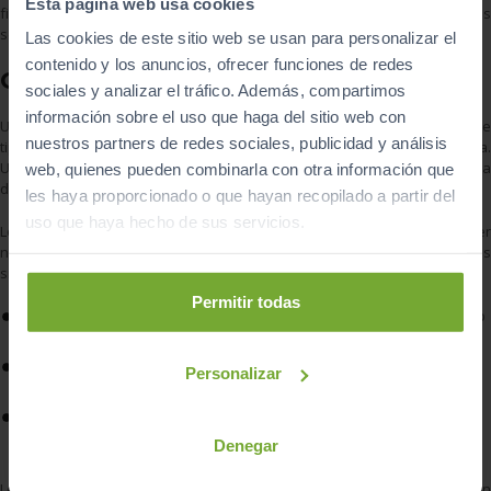
Esta página web usa cookies
firmas cifradas, los llamados tokens. Y afirma que es mucho más
seguro el registro común de usuario y contraseña.
Las cookies de este sitio web se usan para personalizar el
contenido y los anuncios, ofrecer funciones de redes
Coches Tesla pirateados
sociales y analizar el tráfico. Además, compartimos
información sobre el uso que haga del sitio web con
Un claro ejemplo de las grietas de seguridad que encontramos en este
nuestros partners de redes sociales, publicidad y análisis
tipo de aplicaciones lo podemos ver con el caso de los coches Tesla.
Un experto informático fue capaz de controlar 25 modelos Tesla a
web, quienes pueden combinarla con otra información que
distancia debido a un fallo de seguridad en una aplicación no oficial.
les haya proporcionado o que hayan recopilado a partir del
uso que haya hecho de sus servicios.
Los expertos en ciberseguridad nos advierten de los peligros de ceder
nuestros datos y nos hacen algunas recomendaciones como las
siguientes:
Permitir todas
Descargar siempre aplicaciones de sitios oficiales como Apple App
Store, Google Play o Amazon Appstore.
Leer la letra pequeña de los permisos y pensarlo bien antes de
Personalizar
autorizarlos.
Usar siempre antivirus en nuestros dispositivos y actualizar el
sistema operativo y todo el software con regularidad.
Denegar
Los conductores deben ser conscientes de los riesgos que asumen