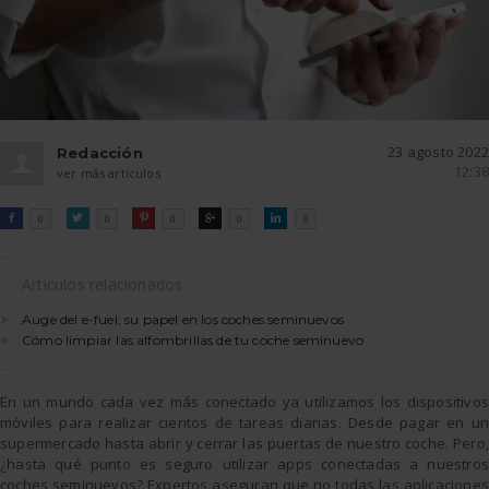
23 agosto 2022
Redacción
12:38
ver más artículos
FACEBOOK
TWITTER
PINTEREST
GOOGLE
LINKEDIN

0

0

0

0

0
Artículos relacionados
Auge del e-fuel, su papel en los coches seminuevos
Cómo limpiar las alfombrillas de tu coche seminuevo
En un mundo cada vez más conectado ya utilizamos los dispositivos
móviles para realizar cientos de tareas diarias. Desde pagar en un
supermercado hasta abrir y cerrar las puertas de nuestro coche. Pero,
¿hasta qué punto es seguro utilizar apps conectadas a nuestros
coches seminuevos? Expertos aseguran que no todas las aplicaciones