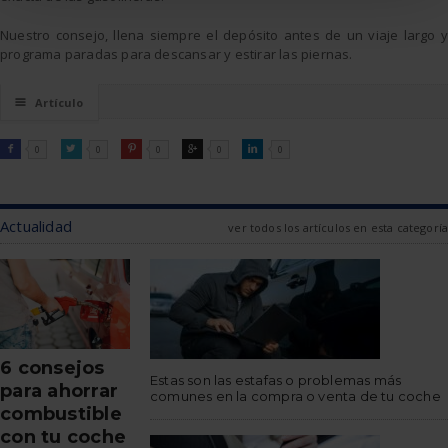
Nuestro consejo, llena siempre el depósito antes de un viaje largo y
programa paradas para descansar y estirar las piernas.
☰
Artículo
FACEBOOK
TWITTER
PINTEREST
GOOGLE
LINKEDIN

0

0

0

0

0
Actualidad
ver todos los artículos en esta categoría
6 consejos
Estas son las estafas o problemas más
para ahorrar
comunes en la compra o venta de tu coche
combustible
con tu coche