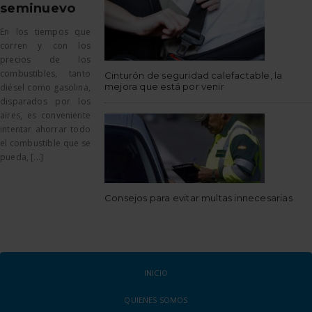
seminuevo
En los tiempos que
corren y con los
precios de los
combustibles, tanto
Cinturón de seguridad calefactable, la
mejora que está por venir
diésel como gasolina,
disparados por los
aires, es conveniente
intentar ahorrar todo
el combustible que se
pueda, [...]
Consejos para evitar multas innecesarias
INICIO
QUIENES SOMOS