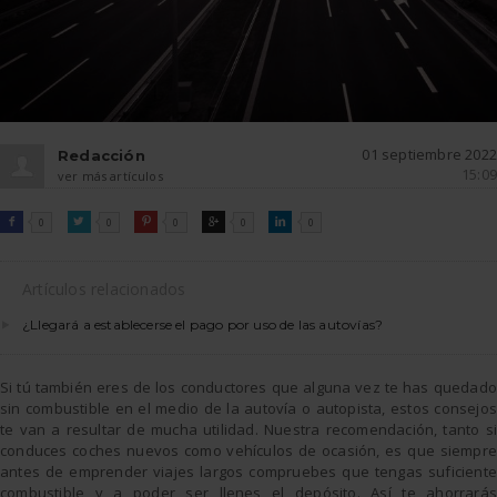
01 septiembre 2022
Redacción
15:09
ver más artículos
FACEBOOK
TWITTER
PINTEREST
GOOGLE
LINKEDIN

0

0

0

0

0
Artículos relacionados
¿Llegará a establecerse el pago por uso de las autovías?
Si tú también eres de los conductores que alguna vez te has quedado
sin combustible en el medio de la autovía o autopista, estos consejos
te van a resultar de mucha utilidad. Nuestra recomendación, tanto si
conduces coches nuevos como vehículos de ocasión, es que siempre
antes de emprender viajes largos compruebes que tengas suficiente
combustible y a poder ser llenes el depósito. Así te ahorrarás