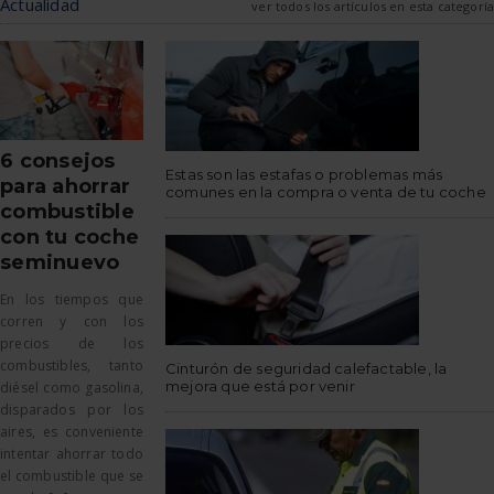
Actualidad
ver todos los artículos en esta categoría
6 consejos
Estas son las estafas o problemas más
para ahorrar
comunes en la compra o venta de tu coche
combustible
con tu coche
seminuevo
En los tiempos que
corren y con los
precios de los
combustibles, tanto
Cinturón de seguridad calefactable, la
mejora que está por venir
diésel como gasolina,
disparados por los
aires, es conveniente
intentar ahorrar todo
el combustible que se