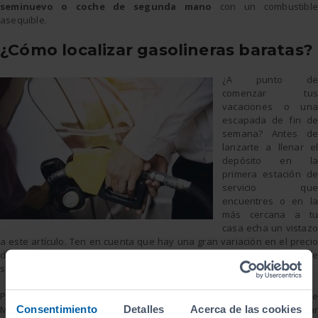
seminuevo o coche de segunda mano
con un combustible
asequible.
¿Cómo localizar gasolineras baratas?
¿A punto de
comenzar tus
vacaciones o una
escapada de fin de
semana? Antes de
lanzarte a llenar el
depósito en la
primera estación de
servicio que
encuentres o en la
más cercana a tu
casa echa un vistazo
a este artículo. Ten en cuenta que hay una gran variación en el precio
del combustible entre gasolineras y repostar en una barata puede
suponer un ahorro significativo para tu bolsillo.
Para poder disponer de esta funcionalidad en la aplicación de Google
Consentimiento
Detalles
Acerca de las cookies
Maps tan solo necesitas marcar tu ruta o señalar tu ubicación, y pulsar