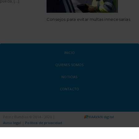
pueda, [...]
Consejos para evitar multas innecesarias
INICIO
QUIENES SOMOS
NOTICIAS
CONTACTO
Pérez Rumbao © 2014 - 2026 |
KAAVAN digital
Aviso legal
|
Política de privacidad