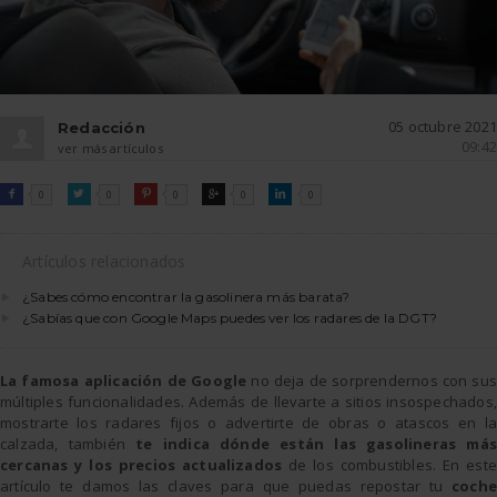
05 octubre 2021
Redacción
09:42
ver más artículos
FACEBOOK
TWITTER
PINTEREST
GOOGLE
LINKEDIN

0

0

0

0

0
Artículos relacionados
¿Sabes cómo encontrar la gasolinera más barata?
¿Sabías que con Google Maps puedes ver los radares de la DGT?
La famosa aplicación de Google
no deja de sorprendernos con su
múltiples funcionalidades. Además de llevarte a sitios insospechados,
mostrarte los radares fijos o advertirte de obras o atascos en la
calzada, también
te indica dónde están las gasolineras más
cercanas y los precios actualizados
de los combustibles. En est
artículo te damos las claves para que puedas repostar tu
coche