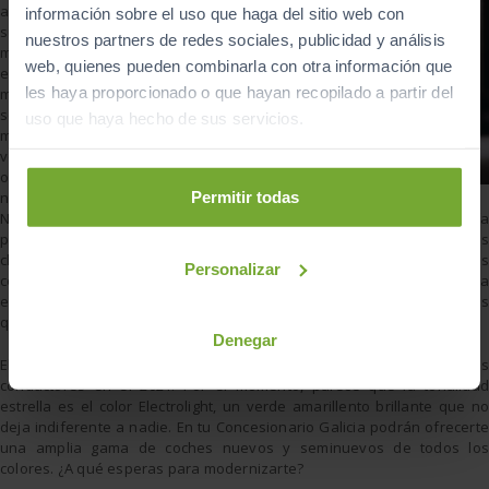
adquisitivo tampoco
información sobre el uso que haga del sitio web con
suelen arriesgarse
nuestros partners de redes sociales, publicidad y análisis
más. Mientras que
web, quienes pueden combinarla con otra información que
en Europa los coches
les haya proporcionado o que hayan recopilado a partir del
más caros y
sofisticados del
uso que haya hecho de sus servicios.
mercado se
vendieron en colores
oscuros como el
negro o el gris, en
Permitir todas
Norteamérica el blanco fue el tono dominante. Y volvemos a la trilogía
perfecta. SUV de gama alta, berlinas y coches deportivos en los que los
clásicos son los grandes triunfadores. En este caso, aunque los
Personalizar
conductores pueden pagar más, esta gama de colores se asocia a la
elegancia y buscan ser menos llamativos, ya que de por sí son colches
que no pasan desapercibidos.
Denegar
El futuro nos dirá cuales serán los colores preferidos por los
conductores en el 2021. Por el momento, parece que la tonalidad
estrella es el color Electrolight, un verde amarillento brillante que no
deja indiferente a nadie. En tu Concesionario Galicia podrán ofrecerte
una amplia gama de coches nuevos y seminuevos de todos los
colores. ¿A qué esperas para modernizarte?