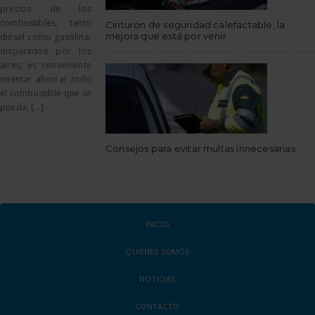
precios de los
combustibles, tanto
Cinturón de seguridad calefactable, la
mejora que está por venir
diésel como gasolina,
disparados por los
aires, es conveniente
intentar ahorrar todo
el combustible que se
pueda, [...]
Consejos para evitar multas innecesarias
INICIO
QUIENES SOMOS
NOTICIAS
CONTACTO