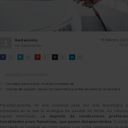
19 febrero 2021
Redacción
15:52
ver más artículos
FACEBOOK
TWITTER
PINTEREST
GOOGLE
LINKEDIN

0

0

0

0

0
Artículos relacionados
Consejos para evitar multas innecesarias
Coches de ocasión, revisa los neumáticos antes de realizar la compra
Paradójicamente, en una sociedad cada vez más tecnológica y
conectada en la que lo analógico ha pasado de moda, los clásicos
siguen triunfando. L
a mayoría de conductores prefieren
tonalidades poco llamativas, que pasen desapercibidas
. Si estás
pensando en comprar un coche nuevo o un coche seminuevo en este