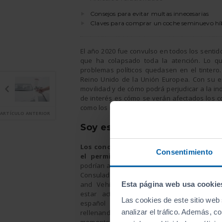
Consejos para evitar multas innecesarias
Claves para comprar un coche seminuevo hí
El año 2020 fue convulso en todos los sentid
que ha colapsado toda la atención. Lo q
problemas políticos quedasen en el tintero.
Reino Unido de la Unión Europea. Con su 
movilidad y de cómo podrá perjudicar a la ind
de interés es cómo se verán afectados los c
como los ingleses que viven en España. En es
ARTÍCULO ANTERIOR
Soy español, ¿puedo seguir 
Los conductores podrán seguir conduci
Consentimiento
el permiso español de forma provisio
podrían anunciarse cambios en los próximos
Consulado español recomienda visitar la DV
and Vehicle Licensing Agency) con frecue
Esta página web usa cookie
estar actualizado de los cambios. Si e
Las cookies de este sitio web 
español no fuese válido se podría ac
analizar el tráfico. Además, 
rellenando un simple cuestionario on-lin