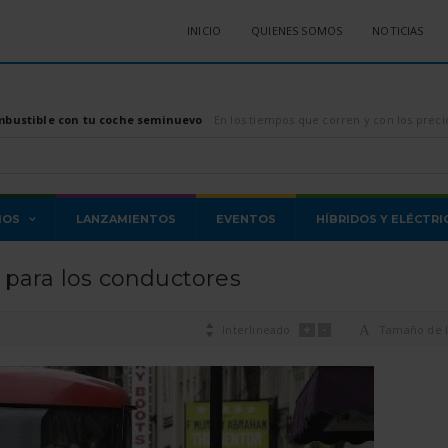
INICIO
QUIENES SOMOS
NOTICIAS
mbustible con tu coche seminuevo
En los tiempos que corren y con los precios de los combustibles, tanto diésel como gasolina, di
MOS
LANZAMIENTOS
EVENTOS
HÍBRIDOS Y ELÉCTRI
 para los conductores
+
-

Interlineado
A
Tamaño de l