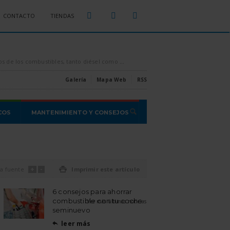
CONTACTO
TIENDAS
sparados por los aires, es conveniente intentar ahorrar todo el combustible que se pueda, [...]
Estas son las estafas o proble
Galería
Mapa Web
RSS
COS
MANTENIMIENTO Y CONSEJOS
+
-
a fuente

Imprimir este artículo
6 consejos para ahorrar
combustible con tu coche
Ver más últimas noticias
seminuevo
leer más
