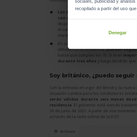
momento lo que si se sabes es que:
sociales, publicidad y anális
recopilado a partir del uso qu
Los turistas podrán conducir por tod
con una licencia no británica
, sin nec
disponer de una licencia internacional. S
el cambio por una británico. Los estudia
Denegar
mientras tenga validez.
En cuanto a los e
spañoles con permiso 
obtuvieron la residencia,
pueden segui
hasta que cumplan los 70. Si eran
mayore
durante tres años
y luego tendrán que 
Soy británico, ¿puedo segui
Con la entrada en vigor del Brexit y la nueva
situación cambia para los conductores britá
serán válidas durante seis meses desd
residencia
. El gobierno está siendo bastant
30 de junio de 2021. A partir de ese momento 
a través de la sede online de la DGT.
☰
Artículo