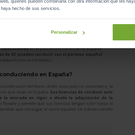
is web, quienes pueden combinarla con otra información que les ha
e haya hecho de sus servicios.
o el país
esidad de
i terminase su validez durante su estancia podrían solicitar
ntes españolas también pueden utilizar su licencia española
Personalizar
de residencia
: si tenían
menos de 67 años
cuando
r conduciendo
en el país vecino con el carné español
s de 67, pueden conducir con el permiso español
caNjearlo por uno británico.
r conduciendo en España?
 consideración del Reino Unido como país no comunitario, la
nicos que vivan en España.
Sus licencias de conducir solo
e la entrada en vigor o desde la adquisición de la
e flexible y permite que sus licencias tengan valor hasta el
tendrán que conseguir el carné español. Un trámite sencillo