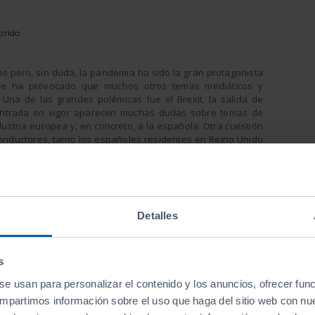
brido
os pero, sin duda, la pandemia ha sido la gran protagonista
ue ha provocado que muchos otros temas mediáticos y
 Una de las grandes polémicas fue el Brexit, la salida de
entrada en vigor aparecen muchas dudas sobre temas de
ustria europea y, en concreto, a la española. Otra cuestión
onductores, tanto los españoles residentes en Reino Unido
te artículo te adelantamos algunas claves.
conduciendo en Reino Unido?
endo con
Detalles
nal
pero,
 meses. El
LA (Driver
ncia para
s
l permiso
se usan para personalizar el contenido y los anuncios, ofrecer fun
tualizar
compartimos información sobre el uso que haga del sitio web con nu
e. Por el