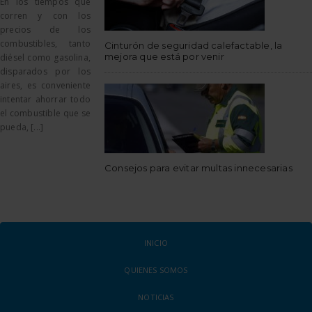
En los tiempos que
corren y con los
precios de los
combustibles, tanto
Cinturón de seguridad calefactable, la
mejora que está por venir
diésel como gasolina,
disparados por los
aires, es conveniente
intentar ahorrar todo
el combustible que se
pueda, [...]
Consejos para evitar multas innecesarias
INICIO
QUIENES SOMOS
NOTICIAS