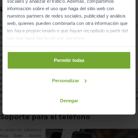
sociales y analizar el tráfico. Además, compartimos
Luz de emergencia
información sobre el uso que haga del sitio web con
nuestros partners de redes sociales, publicidad y análisis
Este dispositivo está
web, quienes pueden combinarla con otra información que
homologado por la
les haya proporcionado o que hayan recopilado a partir del
DGT
, se imanta
uso que haya hecho de sus servicios.
rápidamente al techo
del coche y emite
una
potente luz de
alta densidad
Permitir todas
perceptible a larga
distancia. Con un
diseño que cubre un
campo de
Personalizar
visibilidad
horizontal de 360 º
. Es mucho más seguro señalar el vehículo de
estar forma que con los triángulos de emergencia, ya que
evitarás
Denegar
caminar a lo largo de la calzada
para indicar la avería.
Soporte para el teléfono
A veces no sabemos
muy bien donde