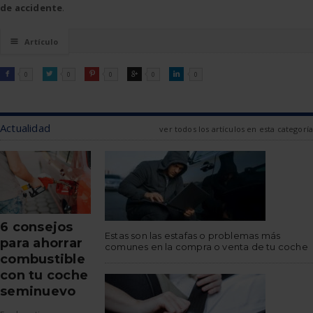
de accidente
.
☰
Artículo
FACEBOOK
TWITTER
PINTEREST
GOOGLE
LINKEDIN

0

0

0

0

0
Actualidad
ver todos los artículos en esta categoría
6 consejos
Estas son las estafas o problemas más
para ahorrar
comunes en la compra o venta de tu coche
combustible
con tu coche
seminuevo