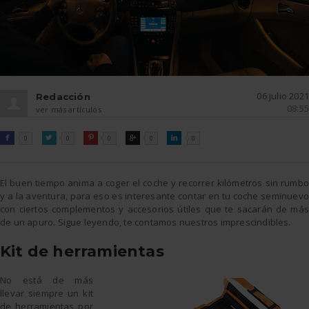
06 julio 2021
Redacción
08:55
ver más artículos
FACEBOOK
TWITTER
PINTEREST
GOOGLE
LINKEDIN

0

0

0

0

0
El buen tiempo anima a coger el coche y recorrer kilómetros sin rumbo
y a la aventura, para eso es interesante contar en tu coche seminuevo
con ciertos complementos y accesorios útiles que te sacarán de más
de un apuro. Sigue leyendo, te contamos nuestros imprescindibles.
Kit de herramientas
No está de más
llevar siempre un kit
de herramientas por