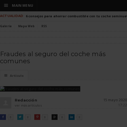
☰
MAIN MENU
ACTUALIDAD
6 consejos para ahorrar combustible con tu coche seminue
Galería
Mapa Web
RSS
Fraudes al seguro del coche más
comunes
☰
Artículo
15 mayo 2020
Redacción
17:22
ver más artículos
FACEBOOK
TWITTER
PINTEREST
GOOGLE
LINKEDIN

0

0

0

0

0