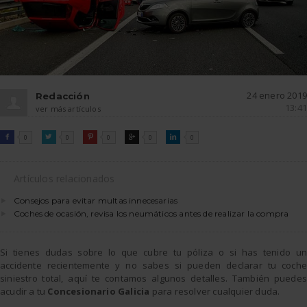
24 enero 2019
Redacción
13:41
ver más artículos
FACEBOOK
TWITTER
PINTEREST
GOOGLE
LINKEDIN

0

0

0

0

0
Artículos relacionados
Consejos para evitar multas innecesarias
Coches de ocasión, revisa los neumáticos antes de realizar la compra
Si tienes dudas sobre lo que cubre tu póliza o si has tenido un
accidente recientemente y no sabes si pueden declarar tu coche
siniestro total, aquí te contamos algunos detalles. También puedes
acudir a tu
Concesionario Galicia
para resolver cualquier duda.