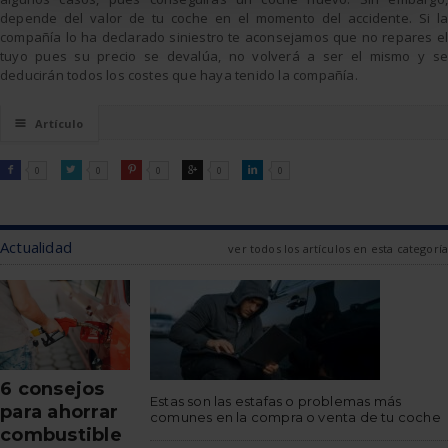
depende del valor de tu coche en el momento del accidente. Si la
compañía lo ha declarado siniestro te aconsejamos que no repares el
tuyo pues su precio se devalúa, no volverá a ser el mismo y se
deducirán todos los costes que haya tenido la compañía.
☰
Artículo
FACEBOOK
TWITTER
PINTEREST
GOOGLE
LINKEDIN

0

0

0

0

0
Actualidad
ver todos los artículos en esta categoría
6 consejos
Estas son las estafas o problemas más
para ahorrar
comunes en la compra o venta de tu coche
combustible