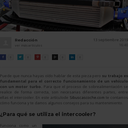
13 septiembre 2019
Redacción
16:40
ver más artículos
FACEBOOK
TWITTER
PINTEREST
GOOGLE
LINKEDIN

0

0

0

0

0
Puede que nunca hayas oído hablar de esta pieza pero
su trabajo es
fundamental para el correcto funcionamiento de un vehículo
con un motor turbo.
Para que el proceso de sobrealimentación se
realice de forma correcta, son necesarias diferentes partes, entre
ellas el intercooler. En este artículode
Sibuscascoche.com
te contamo
cómo funciona y te damos algunos consejos para su mantenimiento.
¿Para qué se utiliza el intercooler?
Funciona como un