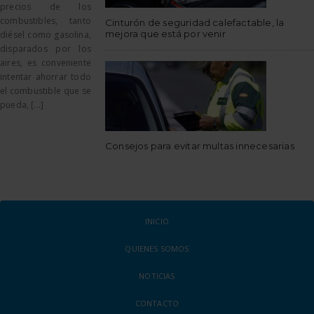
precios de los
combustibles, tanto
Cinturón de seguridad calefactable, la
mejora que está por venir
diésel como gasolina,
disparados por los
aires, es conveniente
intentar ahorrar todo
el combustible que se
pueda, [...]
Consejos para evitar multas innecesarias
INICIO
QUIENES SOMOS
NOTICIAS
CONTACTO