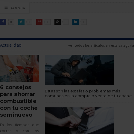
☰
Artículo
FACEBOOK
TWITTER
PINTEREST
GOOGLE
LINKEDIN

0

0

0

0

0
Actualidad
ver todos los artículos en esta categoría
6 consejos
Estas son las estafas o problemas más
para ahorrar
comunes en la compra o venta de tu coche
combustible
con tu coche
seminuevo
En los tiempos que
corren y con los