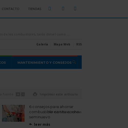
CONTACTO
TIENDAS
sparados por los aires, es conveniente intentar ahorrar todo el combustible que se pueda, [...]
Estas son las estafas o proble
Galería
Mapa Web
RSS
COS
MANTENIMIENTO Y CONSEJOS
+
-
a fuente

Imprimir este artículo
6 consejos para ahorrar
combustible con tu coche
Ver más últimas noticias
seminuevo
leer más
