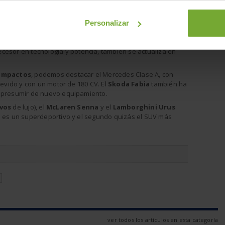
urismo
,
n total.
Personalizar
 traía la
resentaba el
508
, que reducía su tamaño para estrenar
cesor en tecnología y potencia, también se actualiza en
ompactos
, podemos destacar el Mercedes Clase A, con
revido y con un motor de 180 CV. El
Skoda Fabia
también ha
y presumir de nuevo equipamiento.
vos
de lujo), el
McLaren Senna
y el
Lamborghini Urus
o es un superdeportivo y el segundo quizás el SUV más
N
ver todos los artículos en esta categoría