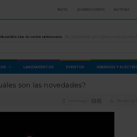
INICIO
QUIENES SOMOS
NOTICIAS
mbustible con tu coche seminuevo
En los tiempos que corren y con los precios de los combustibles, tanto diésel como gasolina, di
MOS
LANZAMIENTOS
EVENTOS
HÍBRIDOS Y ELÉCTRI
uáles son las novedades?
+
-

Interlineado
A
Tamaño de l