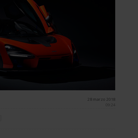
28 marzo 2018
09:24
N