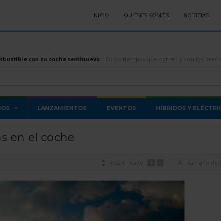
INICIO
QUIENES SOMOS
NOTICIAS
mbustible con tu coche seminuevo
En los tiempos que corren y con los precios de los combustibles, tanto diésel como gasolina, di
MOS
LANZAMIENTOS
EVENTOS
HÍBRIDOS Y ELÉCTRI
s en el coche
+
-

Interlineado
A
Tamaño de l