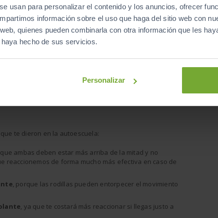
sta
se usan para personalizar el contenido y los anuncios, ofrecer fun
compartimos información sobre el uso que haga del sitio web con nu
clinado
, ten en cuenta que si tienes un golpe y estás
is web, quienes pueden combinarla con otra información que les ha
jo del cinturón de seguridad, así que debes evitar esta
e haya hecho de sus servicios.
cta es muy común y siempre le restamos importancia, sin
 la cabeza puede ocasionarnos lesiones irreparables en
Personalizar
s
, así que intenta evitarlos si no quieres ser sancionado.
 que te dieron en la autoescuela:
 que ambas deben estar más arriba de la mitad y no
 que reaccionemos de forma mucho más efectiva en caso de
ante
, porque las rodillas pueden entorpecer el movimiento
olante
, ya que te costará más reaccionar si llegas justo a