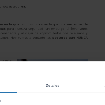
rónicos de seguridad
ma en la que conducimos
o en la que nos
sentamos de
osas
para nuestra seguridad, sin embargo, al llevar años
consciente y al viajar de copiloto todos nos relajamos y
camos. Hoy vamos a contarte las
posturas que NUNCA
 prestar
ados que
ntenerse
do, pero
estos
Detalles
 era muy
ente se
idente
s