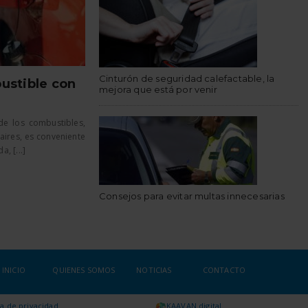
Cinturón de seguridad calefactable, la
ustible con
mejora que está por venir
de los combustibles,
aires, es conveniente
, [...]
Consejos para evitar multas innecesarias
INICIO
QUIENES SOMOS
NOTICIAS
CONTACTO
ca de privacidad
KAAVAN digital