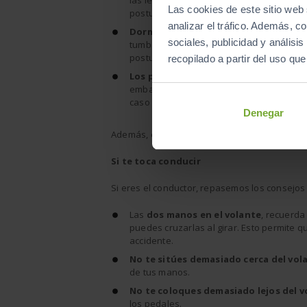
las lesiones pueden ser gravísimas en e
Las cookies de este sitio web 
postura.
analizar el tráfico. Además, 
Dormir con el asiento totalmente re
sociales, publicidad y anális
tumbado puedes salir despedido por deba
postura.
recopilado a partir del uso qu
Los pies en el salpicadero
, esta condu
embargo, tener las rodillas tan cerca de
caso de golpe brusco.
Denegar
Además, estos tres hábitos son
sancionable
Si te toca conducir
Si eres el conductor, repasemos los consejos
Las
dos manos en el volante
, recuerda
puedes cruzarlas al girar. Esto permite
accidente.
No te sitúes demasiado cerca del vol
de tus manos.
No te coloques demasiado lejos del v
los pedales.