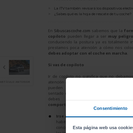
La ITV también revisará los dispositivos elect
¿Sabes qué es la hoja de rescate de tu coche?
En
Sibuscascoche.com
sabemos que la
for
copiloto
pueden llegar a ser
muy peligr
conduciendo la postura ya es totalmente in
prestamos poca atención a cómo nos colo
debes adoptar con el coche en marcha
.
Si vas de copiloto
Ir de copiloto no significa que no debamos
atención a nuestra postura, sabemos lo pes
ARTÍCULO ANTERIOR
pueden ser los viajes largos y que ma
sentado en ángulo recto no es lo más cómo
debes esforzarte para
evitar 
comportamientos
:
Consentimiento
Irse al asiento trasero a dormir
, esto
habitual hace unos años, por suerte la g
conciencia cada vez más. En caso de acc
Esta página web usa cookie