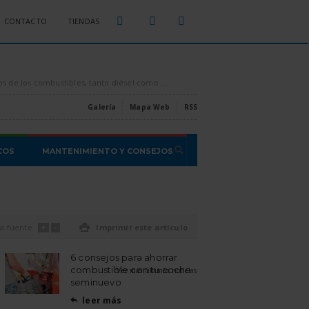
CONTACTO
TIENDAS
sparados por los aires, es conveniente intentar ahorrar todo el combustible que se pueda, [...]
Estas son las estafas o proble
Galería
Mapa Web
RSS
COS
MANTENIMIENTO Y CONSEJOS
+
-
a fuente

Imprimir este artículo
6 consejos para ahorrar
combustible con tu coche
Ver más últimas noticias
seminuevo
leer más
