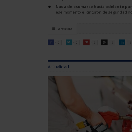
Nada de asomarse hacia adelante para
ese momento el cinturón de seguridad no 
☰
Artículo
FACEBOOK
TWITTER
PINTEREST
GOOGLE
LINKEDI

0

0

0

0

0
Actualidad