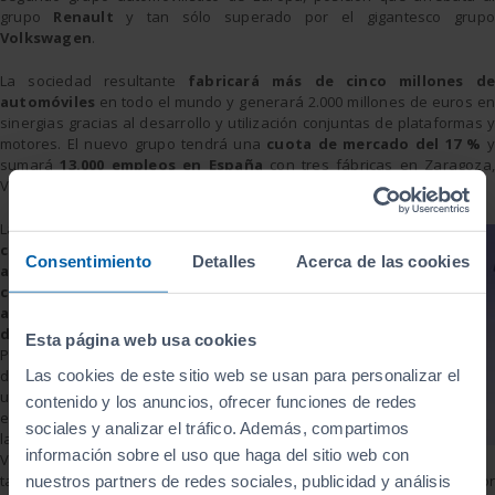
grupo
Renault
y tan sólo superado por el gigantesco grupo
Volkswagen
.
La sociedad resultante
fabricará más de cinco millones de
automóviles
en todo el mundo y generará 2.000 millones de euros en
sinergias gracias al desarrollo y utilización conjuntas de plataformas y
motores. El nuevo grupo tendrá una
cuota de mercado del 17 %
sumará
13.000 empleos en España
con tres fábricas en Zaragoza,
Vigo y Madrid.
Las dos marcas
ya
cooperan
Consentimiento
Detalles
Acerca de las cookies
actualmente en la
construcción de
algunos modelos
de automóviles
.
Esta página web usa cookies
Por ejemplo, en el
Las cookies de este sitio web se usan para personalizar el
desarrollo de un
utilitario que saldrá
contenido y los anuncios, ofrecer funciones de redes
el año que viene de
sociales y analizar el tráfico. Además, compartimos
la fábrica de PSA en
información sobre el uso que haga del sitio web con
Vigo. En Zaragoza,
también se fabricará un pequeño monovolumen desarrollado por
nuestros partners de redes sociales, publicidad y análisis