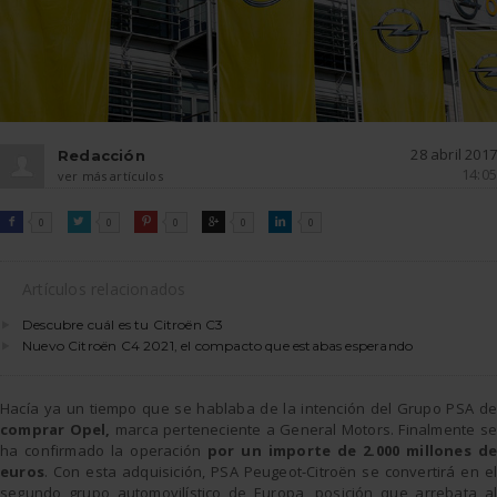
28 abril 2017
Redacción
14:05
ver más artículos
FACEBOOK
TWITTER
PINTEREST
GOOGLE
LINKEDIN

0

0

0

0

0
Artículos relacionados
Descubre cuál es tu Citroën C3
Nuevo Citroën C4 2021, el compacto que estabas esperando
Hacía ya un tiempo que se hablaba de la intención del Grupo PSA de
comprar Opel,
marca perteneciente a General Motors. Finalmente se
ha confirmado la operación
por un importe de 2.000 millones de
euros
. Con esta adquisición, PSA Peugeot-Citroën se convertirá en el
segundo grupo automovilístico de Europa, posición que arrebata al