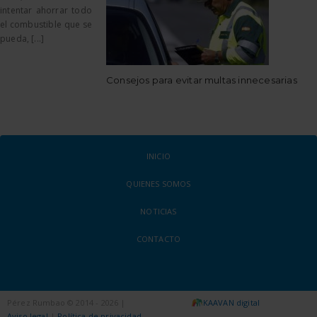
intentar ahorrar todo
el combustible que se
pueda, [...]
Consejos para evitar multas innecesarias
INICIO
QUIENES SOMOS
NOTICIAS
CONTACTO
Pérez Rumbao © 2014 - 2026 |
KAAVAN digital
Aviso legal
|
Política de privacidad