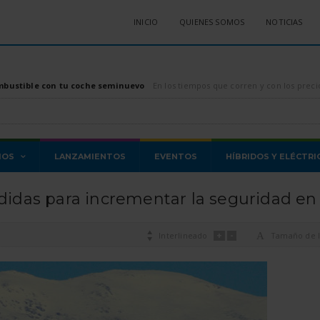
INICIO
QUIENES SOMOS
NOTICIAS
mbustible con tu coche seminuevo
En los tiempos que corren y con los precios de los combustibles, tanto diésel como gasolina, di
MOS
LANZAMIENTOS
EVENTOS
HÍBRIDOS Y ELÉCTRI
das para incrementar la seguridad en l
+
-

Interlineado
A
Tamaño de l