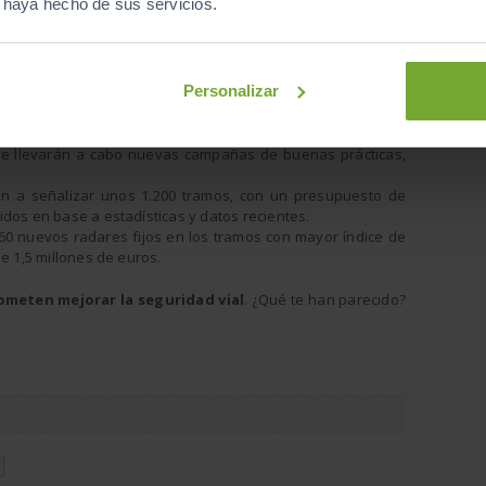
e haya hecho de sus servicios.
visos de
ave como
 falta y
Personalizar
diará y
 Consejo
e llevarán a cabo nuevas campañas de buenas prácticas,
n a señalizar unos 1.200 tramos, con un presupuesto de
dos en base a estadísticas y datos recientes.
60 nuevos radares fijos en los tramos con mayor índice de
e 1,5 millones de euros.
meten mejorar la seguridad vial
. ¿Qué te han parecido?
N