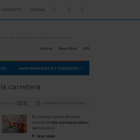
CONTACTO
TIENDAS
sparados por los aires, es conveniente intentar ahorrar todo el combustible que se pueda, [...]
Estas son las estafas o proble
Galería
Mapa Web
RSS
COS
MANTENIMIENTO Y CONSEJOS
a carretera
+
-
a fuente

Imprimir este artículo
6 consejos para ahorrar
combustible con tu coche
Ver más últimas noticias
seminuevo
leer más
