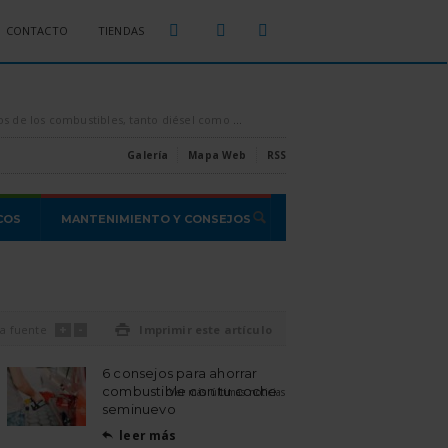
CONTACTO
TIENDAS
sparados por los aires, es conveniente intentar ahorrar todo el combustible que se pueda, [...]
Estas son las estafas o proble
Galería
Mapa Web
RSS
COS
MANTENIMIENTO Y CONSEJOS
+
-
a fuente

Imprimir este artículo
6 consejos para ahorrar
combustible con tu coche
Ver más últimas noticias
seminuevo
leer más
