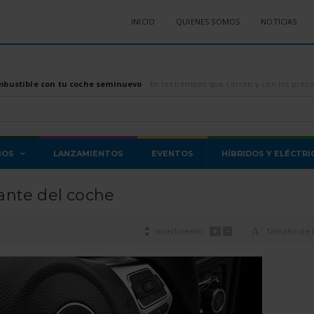
INICIO
QUIENES SOMOS
NOTICIAS
mbustible con tu coche seminuevo
En los tiempos que corren y con los precios de los combustibles, tanto diésel como gasolina, di
MOS
LANZAMIENTOS
EVENTOS
HÍBRIDOS Y ELÉCTRI
ante del coche
+
-

Interlineado
A
Tamaño de l