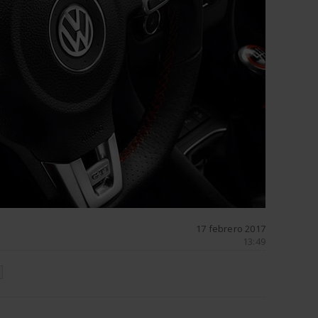
17 febrero 2017
13:49
N