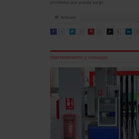
problema que pueda surgir.
☰
Artículo
FACEBOOK
TWITTER
PINTEREST
GOOGLE
LINKEDI

0

0

0

0

0
Mantenimiento y consejos