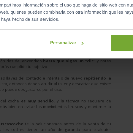
conductor
compartimos información sobre el uso que haga del sitio web con nu
í, con un
is web, quienes pueden combinarla con otra información que les ha
rando el
e haya hecho de sus servicios.
 hasta la
lados, ya
Personalizar
o duro y,
s el lado
el mismo
ción dos del encendido
hasta que oigas un “clic”
y notes
brás cumplido tu objetivo.
las llaves del contacto e inténtalo de nuevo
repitiendo la
ista, entonces debes acudir al taller y descartar que existe
ue puede desgastarse por el uso.
del coche
es muy sencillo
, y la técnica no requiere de
 más bien en evitar los movimientos bruscos y mantener la
buscascoche
te la solucionamos antes de la venta de tu
s los coches tienen un año de garantía para cualquier