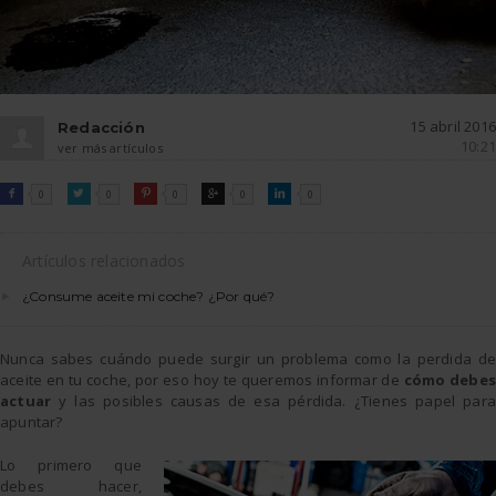
15 abril 2016
Redacción
10:21
ver más artículos
FACEBOOK
TWITTER
PINTEREST
GOOGLE
LINKEDIN

0

0

0

0

0
Artículos relacionados
¿Consume aceite mi coche? ¿Por qué?
Nunca sabes cuándo puede surgir un problema como la perdida de
aceite en tu coche, por eso hoy te queremos informar de
cómo debe
actuar
y las posibles causas de esa pérdida. ¿Tienes papel para
apuntar?
Lo primero que
debes hacer,