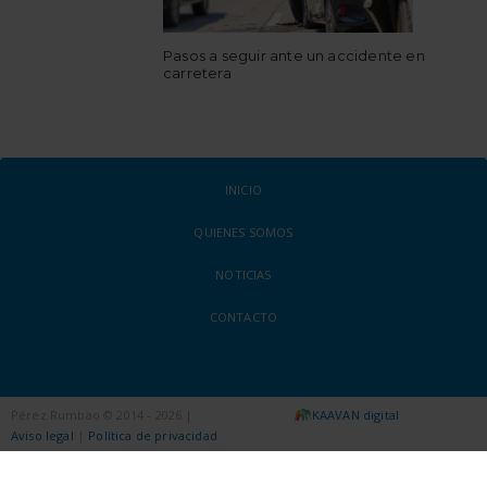
Pasos a seguir ante un accidente en
carretera
INICIO
QUIENES SOMOS
NOTICIAS
CONTACTO
Pérez Rumbao © 2014 - 2026 |
KAAVAN digital
Aviso legal
|
Política de privacidad