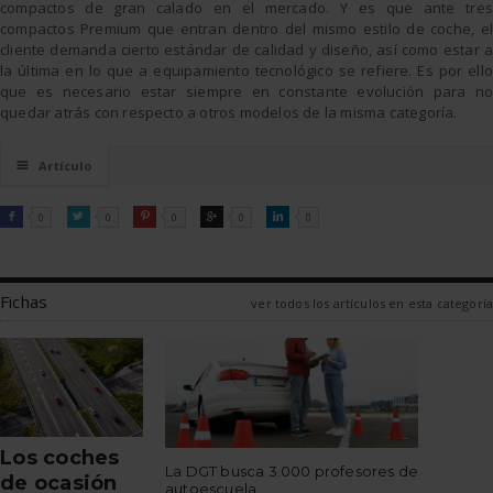
compactos de gran calado en el mercado. Y es que ante tres
compactos Premium que entran dentro del mismo estilo de coche, el
cliente demanda cierto estándar de calidad y diseño, así como estar a
la última en lo que a equipamiento tecnológico se refiere. Es por ello
que es necesario estar siempre en constante evolución para no
quedar atrás con respecto a otros modelos de la misma categoría.
☰
Artículo
FACEBOOK
TWITTER
PINTEREST
GOOGLE
LINKEDIN

0

0

0

0

0
Fichas
ver todos los artículos en esta categoría
Los coches
La DGT busca 3.000 profesores de
de ocasión
autoescuela