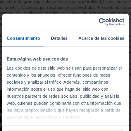
maletero de gran capacidad debido a su profundidad, lo cual supone
un punto a favor ya que resulta muy aprovechable. No obstante, este
cambio ha conllevado perder su rueda de repuesto temporal y
decantase por unos
neumáticos Run Flat
que cuentan con una
mayor resistencia.
La última versión, que saldrá al mercado en 2014, incorpora algunos
Consentimiento
Detalles
Acerca de las cookies
cambios en el diseño,
dándole un aire más deportivo gracias a sus
nuevos faros y su nuevo parachoques delantero que lo hacen más
atractivo. En cualquier caso parece que podremos verlo por primera
vez en el
Salón del Automóvil de Frankfurt
hacia el mes de
Esta página web usa cookies
septiembre. De esta forma, BMW pretende recuperar el terreno
Las cookies de este sitio web se usan para personalizar el
perdido tras la aparición del
Mercedes Benz Clase A
que ya ha
conseguido un buen trozo del pastel en lo que a las ventas del
contenido y los anuncios, ofrecer funciones de redes
segmento Premium se refiere.
sociales y analizar el tráfico. Además, compartimos
información sobre el uso que haga del sitio web con
Desde su
nuestros partners de redes sociales, publicidad y análisis
lanzamiento, las
críticas no se
web, quienes pueden combinarla con otra información que
hicieron esperar
les haya proporcionado o que hayan recopilado a partir del
sobre todo hacia
uso que haya hecho de sus servicios.
algunos elementos
como sus faros
delanteros cuya