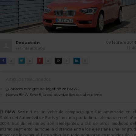
09 febrero 2014
Redacción
11:40
ver más artículos
FACEBOOK
TWITTER
PINTEREST
GOOGLE
LINKEDIN

0

0

0

0

0
Artículos relacionados
¿Conoces el origen del logotipo de BMW?
Nuevo BMW Serie 5, la exclusividad llevada al extremo
El
BMW Serie 1
es un vehículo compacto que fue anunciado en el
Salón del Automóvil de París y lanzado por la firma alemana en el año
2004. Sus dimensiones son semejantes a las de otros modelos del
mismo segmento, aunque la distancia entre los ejes tiene una longitud
mayor de lo habitual. Este vehículo puede adquirirse en modelos de 3 y