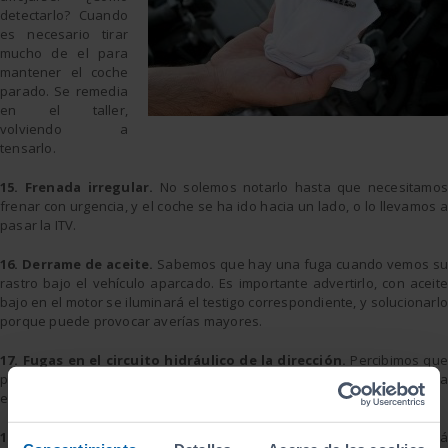
detectarlo? Cuando
es necesario tirar
mucho de el para
mantener el coche
parado. Se remedia
en el taller,
volviendo a
tensarlo.
15. Frenada irregular.
No solemos notarlo hasta que necesitamos
frenar con urgencia, y el coche se ha ido hacia un lado, o lo llevamos a
pasar la ITV.
16. Derrame de aceite.
Sabemos que hay una fuga cuando vemos su
rastro bajo el vehículo aparcado. Es importante advertirlo, con aceite
bajo en el motor se iluminará el testigo correspondiente, y solucionarlo
porque puede provocar averías mayores.
17. Fugas en el circuito hidráulico de la dirección.
Percibimos que
puede existir este problema cuando notamos la dirección asistida
endurecerse.
18. El coche pierde refrigerante.
Como en el caso del aceite, dejar