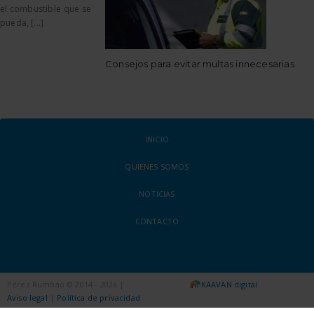
el combustible que se
pueda, [...]
Consejos para evitar multas innecesarias
INICIO
QUIENES SOMOS
NOTICIAS
CONTACTO
Pérez Rumbao © 2014 - 2026 |
KAAVAN digital
Aviso legal
|
Política de privacidad