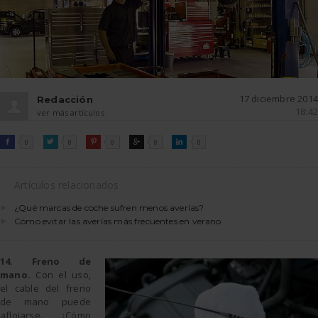
17 diciembre 2014
Redacción
18:42
ver más artículos
FACEBOOK
TWITTER
PINTEREST
GOOGLE
LINKEDIN

0

0

0

0

0
Artículos relacionados
¿Qué marcas de coche sufren menos averías?
Cómo evitar las averías más frecuentes en verano
14. Freno de
mano.
Con el uso,
el cable del freno
de mano puede
aflojarse. ¿Cómo