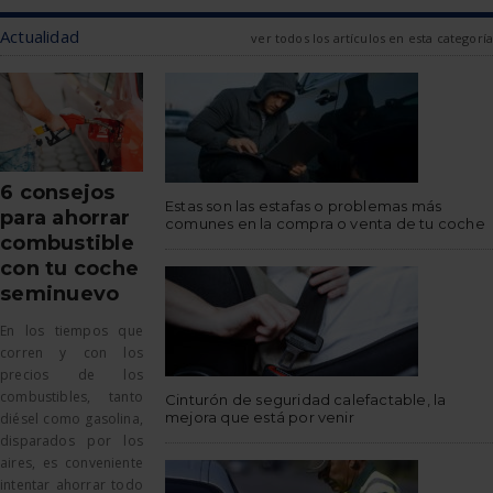
Actualidad
ver todos los artículos en esta categoría
6 consejos
Estas son las estafas o problemas más
para ahorrar
comunes en la compra o venta de tu coche
combustible
con tu coche
seminuevo
En los tiempos que
corren y con los
precios de los
combustibles, tanto
Cinturón de seguridad calefactable, la
mejora que está por venir
diésel como gasolina,
disparados por los
aires, es conveniente
intentar ahorrar todo