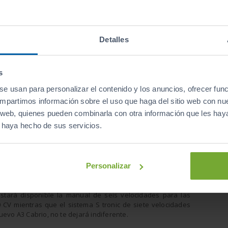
redondos
atizador
n diseño
Detalles
tro aros
damente
 para el
s
dos abatibles, ofreciendo una apertura de carga muy ancha
eas de equipamiento disponibles son
Attraction
,
Ambition
se usan para personalizar el contenido y los anuncios, ofrecer fun
compartimos información sobre el uso que haga del sitio web con nu
is web, quienes pueden combinarla con otra información que les ha
eriza por tres motorizaciones: 1.4 TFSI gasolina de 140 CV y
e haya hecho de sus servicios.
ecta a diesel, de momento solo estará disponible el 2.0 TDI
san la regulación de emisiones Euro6 y bajan las cifras de
iores. Del mismo modo, se reduce el consumo en un 13% y
ue irán desde el 1.6 TDI con 110 CV hasta el 2.0 TFSI que
 CV. Todos los motores combinan tecnología de inyección
Personalizar
a start-stop.
stará disponible la manual de seis velocidades para las
0 CV mientras que el sistema S tronic de siete velocidades
uevo A3 Cabrio, no te dejará indiferente.