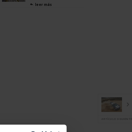
leer más

ARTÍCULO SIGUIENTE