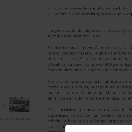
¿De qué marcas de vehículos me puedo fiar?
Conoce la variante mild hybrid del Audi A3 
Imagen desafiante, deportiva, seductora y ve
formar parte de la familia A3.
En el
exterior
, el nuevo Cabrio crece y pasa
nuevo voladizo trasero. También aumenta su
entre ejes, con 2,60 m. Lo que ha sufrido un
y también su peso, ya que es 60 Kg más liger
capó de aluminio y la capota que cuenta con s
El marco del parabrisas está fabricado en a
coche. Pero sin duda, la capota es la protag
magnesio y acero e integrada a la perfección
abre y se cierra de forma electrohidráulica 
En el
interior
encontramos un trazado el
superficies claras, con un tablero de inst
ARTÍCULO ANTERIOR
esbelto y bajo con un frontal arqueado y
central inclinada hacia el conductor. Prot