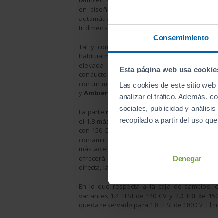
también son los grandes difusores de aire 
en diseño jet, el panel de mandos del clim
automático y las molduras decorativas e
tridimensional.
Consentimiento
Tal y como demuestra la marca de los cua
habitualmente, la calidad es extrema
elevada y el manejo intuitivo y sencillo
Esta página web usa cookie
conductor. El espacio es amplio, con respal
con un maletero de hasta 680 litros. Las lín
Las cookies de este sitio web 
y
Ambiente
.
analizar el tráfico. Además, 
sociales, publicidad y anális
La parte
mecánica
del nuevo Cabrio se caract
recopilado a partir del uso qu
el 1.8 más potente con 180 CV. En lo que resp
con 150 CV y 340 NM. Todas las versiones pa
contaminación un 12% respecto a las anter
más adelante, se lanzarán nuevos motores q
ofrecerá al A3 Cabrio una potencia de 300
Denegar
directa, la turbosobrealimentación y el sistem
En lo que respecta a la caja de cambios, e
variantes 1.4 TFSI de 140 CV y 2.0 TDI de 15
queda reservado para 1.8 TFSI de 180 CV. El n