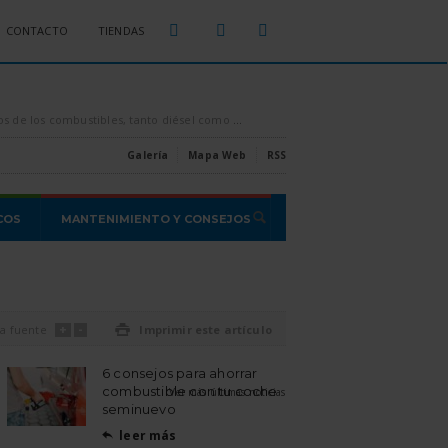
CONTACTO
TIENDAS
sparados por los aires, es conveniente intentar ahorrar todo el combustible que se pueda, [...]
Estas son las estafas o proble
Galería
Mapa Web
RSS
COS
MANTENIMIENTO Y CONSEJOS
+
-
a fuente

Imprimir este artículo
6 consejos para ahorrar
combustible con tu coche
Ver más últimas noticias
seminuevo
leer más
