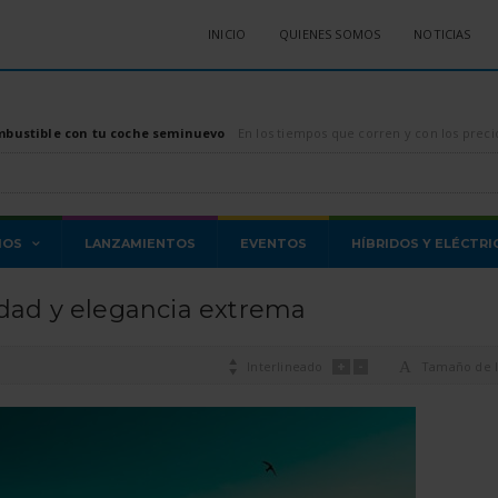
INICIO
QUIENES SOMOS
NOTICIAS
mbustible con tu coche seminuevo
En los tiempos que corren y con los precios de los combustibles, tanto diésel como gasolina, di
MOS
LANZAMIENTOS
EVENTOS
HÍBRIDOS Y ELÉCTRI
idad y elegancia extrema
+
-

Interlineado
A
Tamaño de l