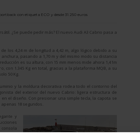
Sportback con etiqueta ECO y desde 31.250 euros
rsátil. ¿Se puede pedir más? El nuevo Audi A3 Cabrio pasa a
 de los 4,24 m de longitud a 4,42 m, algo lógico debido a su
 anchura, pasando a 1,70 m y del mismo modo su distancia
a reducción es su altura, con 15 mm menos mide ahora 1,41m
o, con 1.345 Kg en total, gracias a la plataforma MQB, a su
olo 50 Kg.
luminio y la moldura decorativa rodea todo el contorno del
onista del exterior del nuevo Cabrio: ligera estructura de
 en el diseño. Con presionar una simple tecla, la capota se
en apenas 18 segundos.
egante y
rucciones
 consola
agonistas