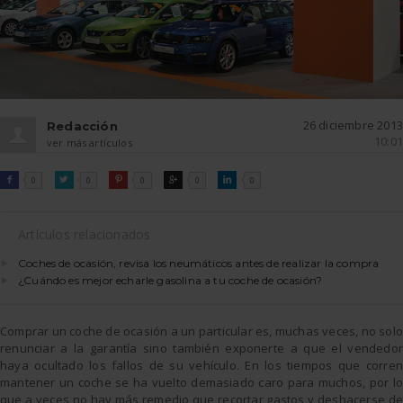
26 diciembre 2013
Redacción
10:01
ver más artículos
FACEBOOK
TWITTER
PINTEREST
GOOGLE
LINKEDIN

0

0

0

0

0
Artículos relacionados
Coches de ocasión, revisa los neumáticos antes de realizar la compra
¿Cuándo es mejor echarle gasolina a tu coche de ocasión?
Comprar un coche de ocasión a un particular es, muchas veces, no solo
renunciar a la garantía sino también exponerte a que el vendedor
haya ocultado los fallos de su vehículo. En los tiempos que corren
mantener un coche se ha vuelto demasiado caro para muchos, por lo
que a veces no hay más remedio que recortar gastos y deshacerse de