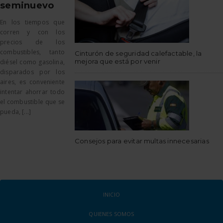
seminuevo
En los tiempos que
corren y con los
precios de los
combustibles, tanto
Cinturón de seguridad calefactable, la
mejora que está por venir
diésel como gasolina,
disparados por los
aires, es conveniente
intentar ahorrar todo
el combustible que se
pueda, [...]
Consejos para evitar multas innecesarias
INICIO
QUIENES SOMOS