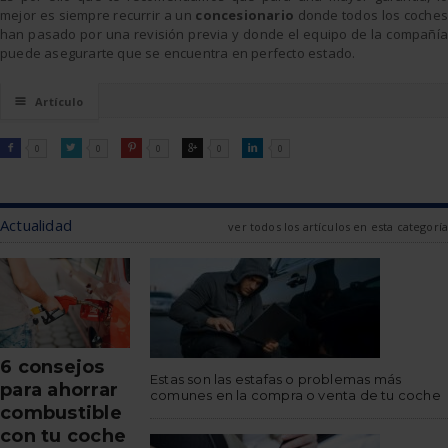
mejor es siempre recurrir a un
concesionario
donde todos los coches
han pasado por una revisión previa y donde el equipo de la compañía
puede asegurarte que se encuentra en perfecto estado.
☰
Artículo
FACEBOOK
TWITTER
PINTEREST
GOOGLE
LINKEDIN

0

0

0

0

0
Actualidad
ver todos los artículos en esta categoría
6 consejos
Estas son las estafas o problemas más
para ahorrar
comunes en la compra o venta de tu coche
combustible
con tu coche