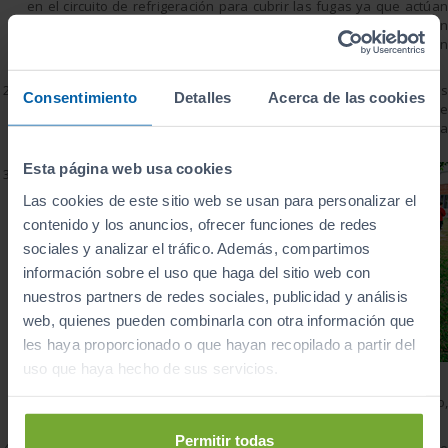
en el circuito de refrigeración para cubrir las fugas ya que actúan
taponándolas. El problemas es que, como es normal, acaban
reproduciéndose y dando lugar a obstrucciones en la circulación
del líquido.
Cinta aislante para las averías:
este truco es usado por muchos
Consentimiento
Detalles
Acerca de las cookies
para tapar los indicadores del cuadro de mandos que alertan de
alguna avería. Otros, “más sofisticados” directamente quitan la
bombilla de las luces o las p
intan de negro..
Esta página web usa cookies
Pintura en
golpes:
otro
Las cookies de este sitio web se usan para personalizar el
aliado del
contenido y los anuncios, ofrecer funciones de redes
camuflaje suele
sociales y analizar el tráfico. Además, compartimos
ser aplicar un
poco de
información sobre el uso que haga del sitio web con
pintura, barniz
nuestros partners de redes sociales, publicidad y análisis
o disolvente
web, quienes pueden combinarla con otra información que
para ocultarlos.
les haya proporcionado o que hayan recopilado a partir del
El problema es
que con el
uso que haya hecho de sus servicios.
tiempo acaban
haciéndose visibles. Para detectarlos, aunque es complicado,
puedes buscar brillos diferentes a la luz del sol.
Permitir todas
Aditivos en el cambio:
en el caso de los engranajes y cajas de