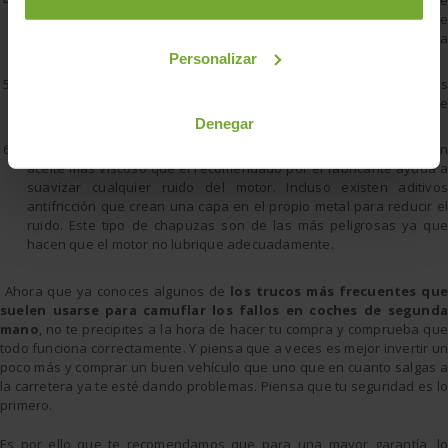
cambios viejas que producen ruidos desagradables que avisan de
que algo no va bien, es frecuente usar aditivos antifricción para
suavizar el ruido y el manejo.
Personalizar
Chapuzas al arreglar la chapa:
otro truco es rellenar los golpes
con masilla en lugar de realizar los martilleados y soldaduras que
requiere este tipo de arreglo.
Denegar
Aceite más viscoso para ocultar los ruidos del motor:
usar un
aceite más viscoso que el recomendado por el fabricante ayuda a
suavizar cualquier ruido del motor. Incluso existen aditivos
antifricción que crean una capa en el propio metal para reducir el
ruido. Este tipo de chapuzas son de las más peligrosas ya que
hacen que el motor no lubrique adecuadamente.
Ahora que ya conoces algunos de
los trucos más frecuentes que
suelen usarse para camuflar los fallos en coches de segunda
mano
, no te precipites a la hora de hacer tu compra y comprueba que
todo funciona correctamente. Y piensa que a veces es mejor invertir un
poco más y comprar un buen vehículo que uno que en cuanto salgas a
la carretera ya te esté dando problemas. Piensa que tu seguridad es lo
primero.
Es por ello que te recomendamos que para una mayor garantía, lo