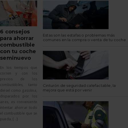
6 consejos
Estas son las estafas o problemas más
para ahorrar
comunes en la compra o venta de tu coche
combustible
con tu coche
seminuevo
En los tiempos que
corren y con los
precios de los
combustibles, tanto
Cinturón de seguridad calefactable, la
mejora que está por venir
diésel como gasolina,
disparados por los
aires, es conveniente
intentar ahorrar todo
el combustible que se
pueda, [...]