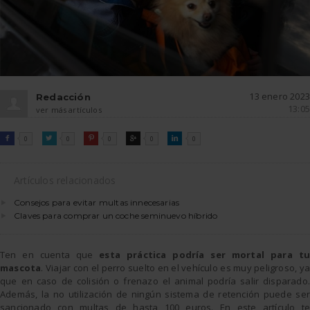
13 enero 2023
Redacción
13:05
ver más artículos
FACEBOOK
TWITTER
PINTEREST
GOOGLE
LINKEDIN

0

0

0

0

0
Artículos relacionados
Consejos para evitar multas innecesarias
Claves para comprar un coche seminuevo híbrido
Ten en cuenta que
esta práctica podría ser mortal para tu
mascota
. Viajar con el perro suelto en el vehículo es muy peligroso, ya
que en caso de colisión o frenazo el animal podría salir disparado.
Además, la no utilización de ningún sistema de retención puede ser
sancionado con multas de hasta 100 euros. En este artículo te