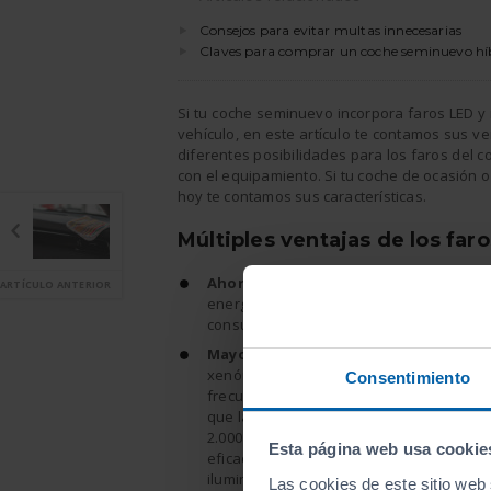
Consejos para evitar multas innecesarias
Claves para comprar un coche seminuevo hí
Si tu coche seminuevo incorpora faros LED y 
vehículo, en este artículo te contamos sus ve
diferentes posibilidades para los faros del 
con el equipamiento. Si tu coche de ocasión
hoy te contamos sus características.
Múltiples ventajas de los far
Ahorro.
Este tipo de iluminación consu
ARTÍCULO ANTERIOR
energía que otro tipo de faros, ayuda a r
consumo de combustible y es más eficien
Mayor duración.
Los faros LED, frente a
xenón o los halógenos ( las otras opcio
Consentimiento
frecuentes) tienen una mayor vida útil. M
que la mayoría empieza a fallar entre las
2.000 horas de funcionamiento, los LED p
Esta página web usa cookie
eficacia a partir de las 20.000 horas. ¡Te
iluminación para toda la vida!
Las cookies de este sitio web 