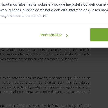
rco
compartimos información sobre el uso que haga del sitio web con nu
erna, no pierden energía y no se calientan.
is web, quienes pueden combinarla con otra información que les ha
n funcionamiento casi automáticamente, ya que pasa muy
e haya hecho de sus servicios.
 que emite luz.
Personalizar
minación emite una luz blanca y brillante que cansa menos a
urna. Por otro lado, se trata de faros muy versátiles que
avanzadas. Una de las más conocidas es la iluminación
icamente de luz al cruzarnos con otro vehículo. Su diseño
as marcas acentúan su estilo a través de los faros.
ivo de este tipo de iluminación, tendríamos que fijarnos en
 faros tradicionales y las averías son más complejas.
a entera cuando surge algún problema en algún elemento.
raturas, al no calentarse, puede disminuir mínimamente el
ncorpora faros LED de serie disfruta de ellos y cuídalos