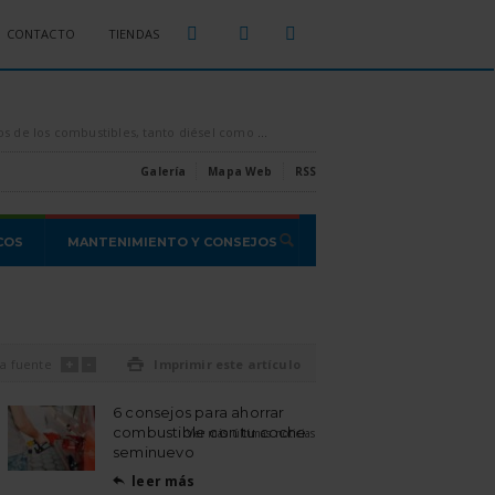
CONTACTO
TIENDAS
sparados por los aires, es conveniente intentar ahorrar todo el combustible que se pueda, [...]
Estas son las estafas o proble
Galería
Mapa Web
RSS
COS
MANTENIMIENTO Y CONSEJOS
+
-
a fuente

Imprimir este artículo
6 consejos para ahorrar
combustible con tu coche
Ver más últimas noticias
seminuevo
leer más
