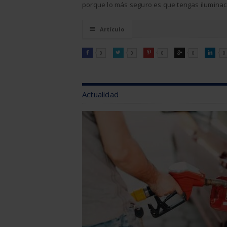
porque lo más seguro es que tengas iluminaci
☰
Artículo
FACEBOOK
TWITTER
PINTEREST
GOOGLE
LINKEDI

0

0

0

0

0
Actualidad