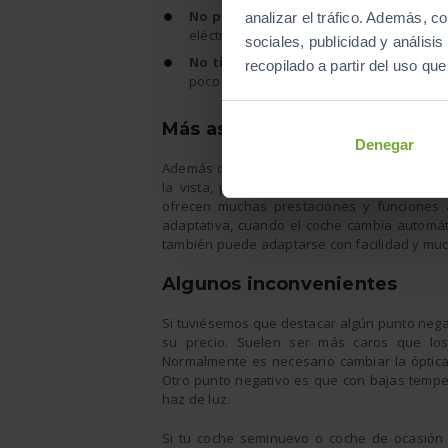
No pierden energía.
Al no contar con a
analizar el tráfico. Además, 
eléctrico o filamento en su estructura int
sociales, publicidad y anális
No tienen inercia lumínica.
Se ponen e
recopilado a partir del uso qu
poco tiempo desde que se enciende hasta
Más aspectos positivos
Denegar
Además de todo lo anterior, este tipo de ilu
la vista, perfecta para la conducción noct
ofrecen muchas prestaciones y funciones 
adaptativa, cuando el coche cambia automát
también puede adaptarse con facilidad y much
Algunos inconvenientes
Si tuviésemos que destacar algún punto negat
su precio. Suelen ser más caros que los
Normalmente es necesario cambiar la óptic
Otro punto negativo es que con bajas tempe
haz de luz.
Si tu coche seminuevo o coche de ocasión i