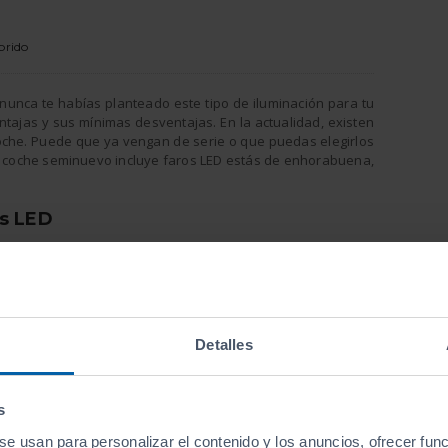
brido
nunca te habías planteado este tipo de iluminación para tu
ntajas y sus mínimas desventajas. En la actualidad, existen
coche. Puede que ya vengan de serie o que puedas elegirlos
 o coche seminuevo incluye faros LED estás de enhorabuena,
os LED
me menos
educir el
te.
 los
nes más
Detalles
ientras
 600 y las
ierden
s
ndrás
se usan para personalizar el contenido y los anuncios, ofrecer fun