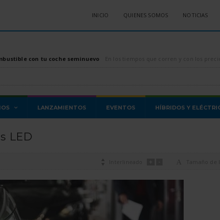
INICIO
QUIENES SOMOS
NOTICIAS
mbustible con tu coche seminuevo
En los tiempos que corren y con los precios de los combustibles, tanto diésel como gasolina, di
MOS
LANZAMIENTOS
EVENTOS
HÍBRIDOS Y ELÉCTRI
ros LED
+
-

Interlineado
A
Tamaño de l