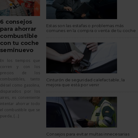
6 consejos
Estas son las estafas o problemas más
para ahorrar
comunes en la compra o venta de tu coche
combustible
con tu coche
seminuevo
En los tiempos que
corren y con los
precios de los
combustibles, tanto
Cinturón de seguridad calefactable, la
mejora que está por venir
diésel como gasolina,
disparados por los
aires, es conveniente
intentar ahorrar todo
el combustible que se
pueda, [...]
Consejos para evitar multas innecesarias