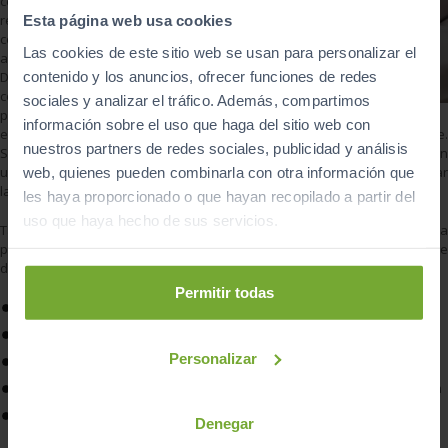
centro de
reconocimiento de
Esta página web usa cookies
conductores
Las cookies de este sitio web se usan para personalizar el
autorizado por la
contenido y los anuncios, ofrecer funciones de redes
DGT. Son los centros
conocidos como
sociales y analizar el tráfico. Además, compartimos
psicotécnicos. En
información sobre el uso que haga del sitio web con
estos centros también pueden tramitar la renovación directamente.
nuestros partners de redes sociales, publicidad y análisis
Solo necesitan el informe médico positivo y el DNI y ellos realizarán
una fotografía para el nuevo documento. Además, tendrás que pagar
web, quienes pueden combinarla con otra información que
la tasa oficial de 24,34 euros y los gastos del reconocimiento.
les haya proporcionado o que hayan recopilado a partir del
uso que haya hecho de sus servicios.
También existe la posibilidad de renovar el carné de conducir en la
propia Jefatura de Tráfico. En este caso necesitarás la siguiente
documentación:
Permitir todas
Informe de Aptitud Psicofísica
Acreditación de tu identidad (DNI, pasaporte, NIE, etc.)
Personalizar
Foto tamaño carné
Solicitud de prórroga firmada, que obtendrás en la misma Jefatura
Pagar las tasas correspondientes
Denegar