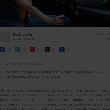
10 febrero 2022
Redacción
12:25
ver más artículos
FACEBOOK
TWITTER
PINTEREST
GOOGLE
LINKEDIN

0

0

0

0

0
Artículos relacionados
Los coches de ocasión de combustión sí venderán después de 2035
Carné de conducir a los 17 años, claves
¿Es la primera vez que necesitas renovar el carné de conducir y tienes
dudas sobre el proceso? En este artículo te recordamos todos los
pasos necesarios y te desaconsejamos conducir con el carné
caducado ya que es una infracción grave susceptible de sanción por
los agentes de tráfico. Tanto si conduces
coches de ocasión
como