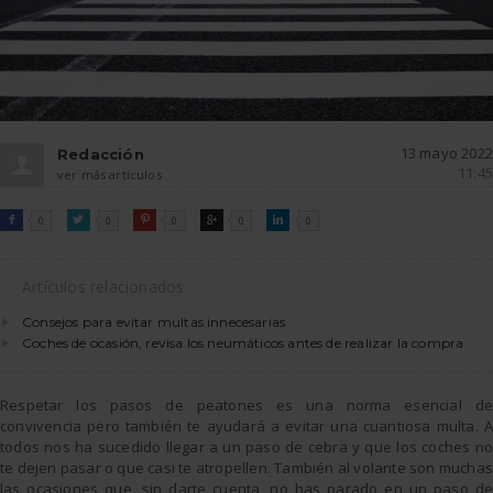
13 mayo 2022
Redacción
11:45
ver más artículos
FACEBOOK
TWITTER
PINTEREST
GOOGLE
LINKEDIN

0

0

0

0

0
Artículos relacionados
Consejos para evitar multas innecesarias
Coches de ocasión, revisa los neumáticos antes de realizar la compra
Respetar los pasos de peatones es una norma esencial de
convivencia pero también te ayudará a evitar una cuantiosa multa. A
todos nos ha sucedido llegar a un paso de cebra y que los coches no
te dejen pasar o que casi te atropellen. También al volante son muchas
las ocasiones que, sin darte cuenta, no has parado en un paso de