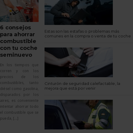
6 consejos
Estas son las estafas o problemas más
para ahorrar
comunes en la compra o venta de tu coche
combustible
con tu coche
seminuevo
En los tiempos que
corren y con los
precios de los
combustibles, tanto
Cinturón de seguridad calefactable, la
mejora que está por venir
diésel como gasolina,
disparados por los
aires, es conveniente
intentar ahorrar todo
el combustible que se
pueda, [...]