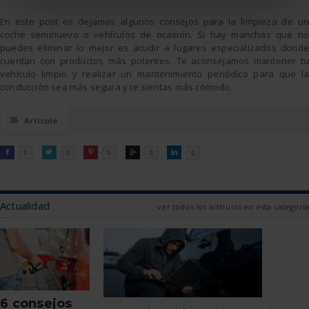
En este post os dejamos algunos consejos para la limpieza de un
coche seminuevo o vehículos de ocasión. Si hay manchas que no
puedes eliminar lo mejor es acudir a lugares especializados donde
cuentan con productos más potentes. Te aconsejamos mantener tu
vehículo limpio y realizar un mantenimiento periódico para que la
conducción sea más segura y te sientas más cómodo.
☰
Artículo
FACEBOOK
TWITTER
PINTEREST
GOOGLE
LINKEDIN

0

0

0

0

0
Actualidad
ver todos los artículos en esta categoría
6 consejos