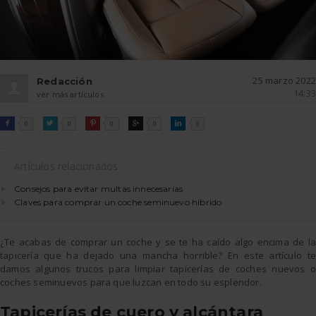
25 marzo 2022
Redacción
14:33
ver más artículos
FACEBOOK
TWITTER
PINTEREST
GOOGLE
LINKEDIN

0

0

0

0

0
Artículos relacionados
Consejos para evitar multas innecesarias
Claves para comprar un coche seminuevo híbrido
¿Te acabas de comprar un coche y se te ha caído algo encima de la
tapicería que ha dejado una mancha horrible? En este artículo te
damos algunos trucos para limpiar tapicerías de coches nuevos o
coches seminuevos para que luzcan en todo su esplendor.
Tapicerías de cuero y alcántara