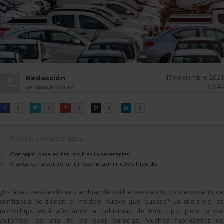
15 noviembre 2021
Redacción
00:44
ver más artículos
FACEBOOK
TWITTER
PINTEREST
GOOGLE
LINKEDIN

0

0

0

0

0
Artículos relacionados
Consejos para evitar multas innecesarias
Claves para comprar un coche seminuevo híbrido
¿Estabas pensando en cambiar de coche pero en tu concesionario de
confianza no tienen el modelo nuevo que buscas? La crisis de los
microchips está afectando a industrias de todo tipo, pero la del
automóvil es una de las peor paradas. Muchos fabricantes de