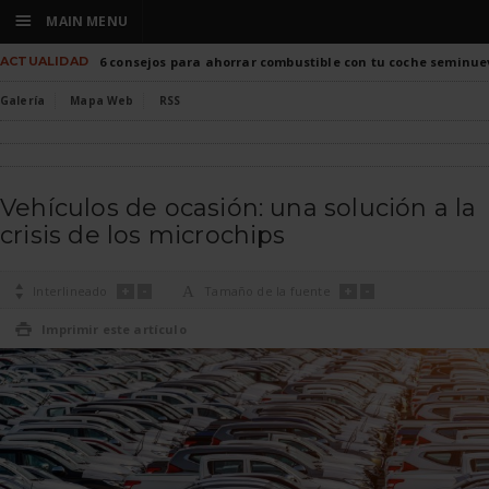
☰
MAIN MENU
ACTUALIDAD
6 consejos para ahorrar combustible con tu coche seminue
Galería
Mapa Web
RSS
Vehículos de ocasión: una solución a la
crisis de los microchips
+
-
+
-

Interlineado
A
Tamaño de la fuente

Imprimir este artículo