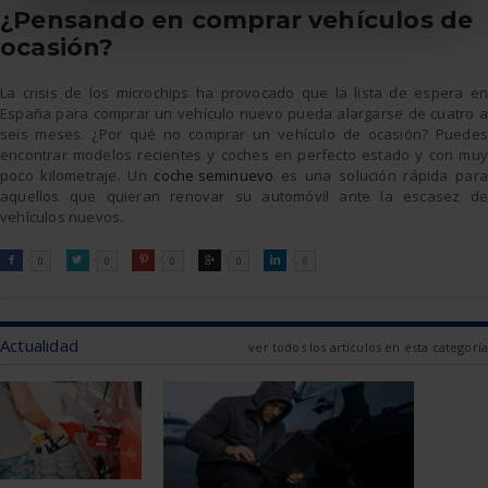
¿Pensando en comprar vehículos de
ocasión?
La crisis de los microchips ha provocado que la lista de espera en
España para comprar un vehículo nuevo pueda alargarse de cuatro a
seis meses. ¿Por qué no comprar un vehículo de ocasión? Puedes
encontrar modelos recientes y coches en perfecto estado y con muy
poco kilometraje. Un
coche seminuevo
es una solución rápida para
aquellos que quieran renovar su automóvil ante la escasez de
vehículos nuevos.
FACEBOOK
TWITTER
PINTEREST
GOOGLE
LINKEDIN

0

0

0

0

0
Actualidad
ver todos los artículos en esta categoría