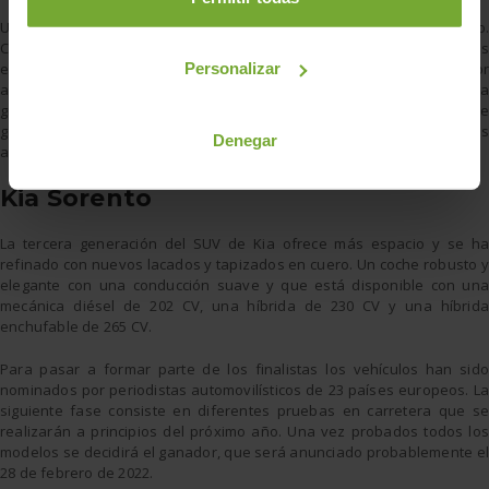
Un crossover avanzado, tecnológico y con un diseño muy atractivo.
Con una imagen renovada y robusta, es uno de los SUV más vendidos
en nuestro país. Su habitáculo también se ha modernizado, un interior
Personalizar
acogedor con toques de tecnología. Uno de sus puntos fuertes es la
gran variedad de motorizaciones. Está disponible con motor de
gasolina convencional, motores microhíbridos, híbridos
Denegar
autorrecargables e híbrido enchufable.
Kia Sorento
La tercera generación del SUV de Kia ofrece más espacio y se ha
refinado con nuevos lacados y tapizados en cuero. Un coche robusto y
elegante con una conducción suave y que está disponible con una
mecánica diésel de 202 CV, una híbrida de 230 CV y una híbrida
enchufable de 265 CV.
Para pasar a formar parte de los finalistas los vehículos han sido
nominados por periodistas automovilísticos de 23 países europeos. La
siguiente fase consiste en diferentes pruebas en carretera que se
realizarán a principios del próximo año. Una vez probados todos los
modelos se decidirá el ganador, que será anunciado probablemente el
28 de febrero de 2022.