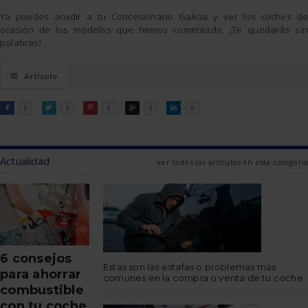
Ya puedes acudir a tu Concesionario Galicia y ver los coches de
ocasión de los modelos que hemos comentado. ¡Te quedarás sin
palabras!
☰
Artículo
FACEBOOK
TWITTER
PINTEREST
GOOGLE
LINKEDIN

0

0

0

0

0
Actualidad
ver todos los artículos en esta categoría
6 consejos
Estas son las estafas o problemas más
para ahorrar
comunes en la compra o venta de tu coche
combustible
con tu coche