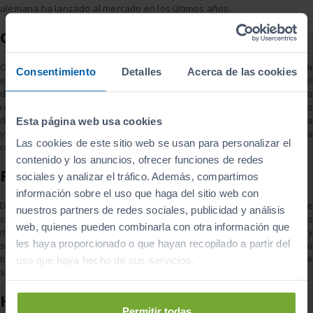
alemana ha lanzado al mercado en los últimos años.
Citroën C4
Otro compacto crossover que también cuenta con una versión 100 %
Consentimiento
Detalles
Acerca de las cookies
eléctrica pero también está disponible con motores gasolina y diésel
de 130 CV. La nueva generación de este compacto tiene un diseño
revolucionario para la marca, con dimensiones y proporciones propias
de un compacto coupé. Cuenta con una suspensión bastante elevada
Esta página web usa cookies
y está equipado con los últimos avances tecnológicos y ayudas a la
Las cookies de este sitio web se usan para personalizar el
conducción.
contenido y los anuncios, ofrecer funciones de redes
Ford Mustang Mach-E
sociales y analizar el tráfico. Además, compartimos
información sobre el uso que haga del sitio web con
De nuevo un SUV eléctrico, el primero de la marca, entra en la lista de
nuestros partners de redes sociales, publicidad y análisis
candidatos. Un deportivo diferente, con mucho músculo y líneas
web, quienes pueden combinarla con otra información que
marcadas. Su interior destaca por el minimalismo, pocos menús y
les haya proporcionado o que hayan recopilado a partir del
simples y con un interfaz muy intuitivo. Es un vehículo amplio y cómodo
tiene versiones de 337, 465 y 487 CV de potencia; con autonomías que
uso que haya hecho de sus servicios.
superan incluso los 600 kilómetros.
Hyundai Tucson
Permitir todas