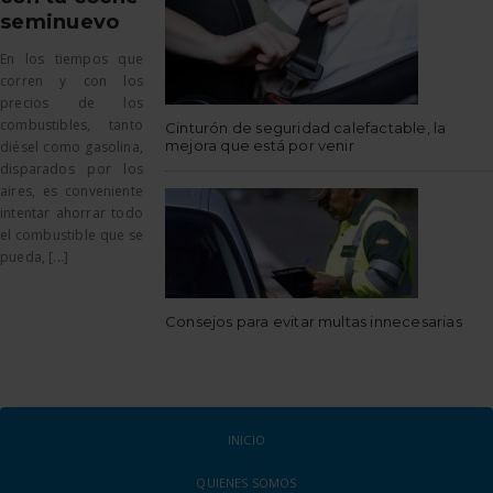
seminuevo
En los tiempos que
corren y con los
precios de los
combustibles, tanto
Cinturón de seguridad calefactable, la
mejora que está por venir
diésel como gasolina,
disparados por los
aires, es conveniente
intentar ahorrar todo
el combustible que se
pueda, [...]
Consejos para evitar multas innecesarias
INICIO
QUIENES SOMOS