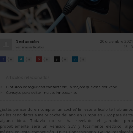
20 diciembre 2021
Redacción
15:13
ver más artículos
FACEBOOK
TWITTER
PINTEREST
GOOGLE
LINKEDIN

0

0

0

0

0
Artículos relacionados
Cinturón de seguridad calefactable, la mejora que está por venir
Consejos para evitar multas innecesarias
¿Estás pensando en comprar un coche? En este artículo te hablamos
de los candidatos a mejor coche del año en Europa en 2022 para darte
alguna idea. Todavía no se ha revelado el ganador pero
probablemente será un vehículo SUV y totalmente eléctrico, algo
inédito en esta competición. En tu Concesionario Galicia resolverán