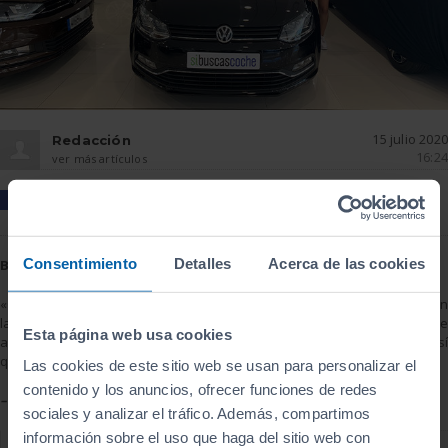
15 julio 2020
Redacción
16:24
ver más artículos
FACEBOOK
TWITTER
PINTEREST
GOOGLE
LINKEDIN

0

0

0

0

0
Consentimiento
Detalles
Acerca de las cookies
Buena atención
«Conocí Sibuscascoche a través de Internet. Había visto otro coche en
la web, pero en la concesión me ayudaron a encontrar uno que se
Esta página web usa cookies
adaptaba mejor a mis necesidades. La atención fue muy buena, así
que lo recomendaré»
Las cookies de este sitio web se usan para personalizar el
contenido y los anuncios, ofrecer funciones de redes
– Cristina Dacosta
sociales y analizar el tráfico. Además, compartimos
información sobre el uso que haga del sitio web con