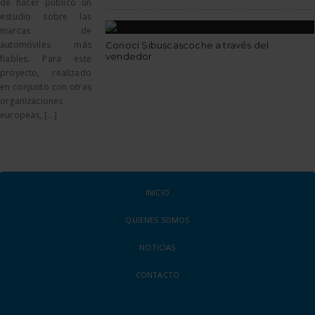
de hacer público un
estudio sobre las
marcas de
automóviles más
Conocí Sibuscascoche a través del
vendedor
fiables. Para este
proyecto, realizado
en conjunto con otras
organizaciones
europeas, [...]
INICIO
QUIENES SOMOS
NOTICIAS
CONTACTO