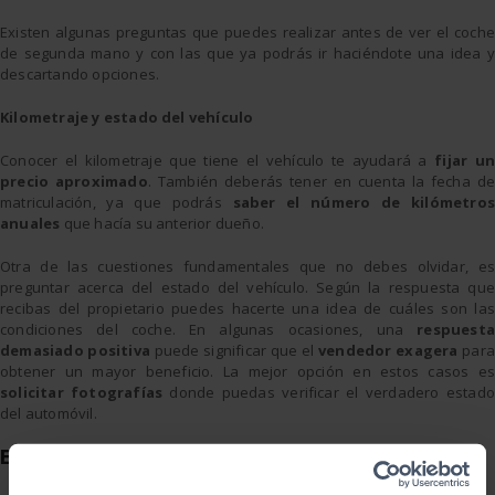
Existen algunas preguntas que puedes realizar antes de ver el coche
de segunda mano y con las que ya podrás ir haciéndote una idea y
descartando opciones.
Kilometraje y estado del vehículo
Conocer el kilometraje que tiene el vehículo te ayudará a
fijar u
precio aproximado
. También deberás tener en cuenta la fecha de
matriculación, ya que podrás
saber el número de kilómetros
anuales
que hacía su anterior dueño.
Otra de las cuestiones fundamentales que no debes olvidar, es
preguntar acerca del estado del vehículo. Según la respuesta que
recibas del propietario puedes hacerte una idea de cuáles son las
condiciones del coche. En algunas ocasiones, una
respuesta
demasiado positiva
puede significar que el
vendedor exagera
para
obtener un mayor beneficio. La mejor opción en estos casos es
solicitar fotografías
donde puedas verificar el verdadero estado
del automóvil.
En el momento de ver el vehículo