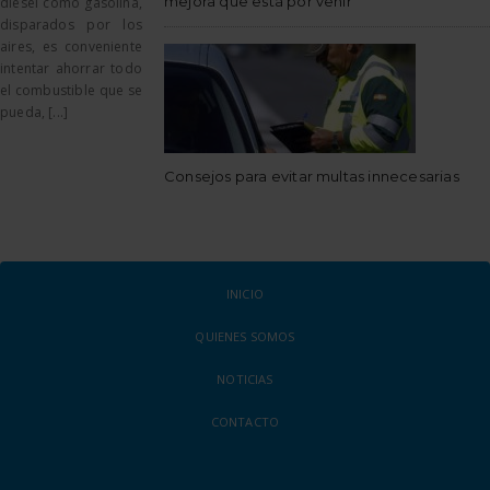
mejora que está por venir
diésel como gasolina,
disparados por los
aires, es conveniente
intentar ahorrar todo
el combustible que se
pueda, [...]
Consejos para evitar multas innecesarias
INICIO
QUIENES SOMOS
NOTICIAS
CONTACTO