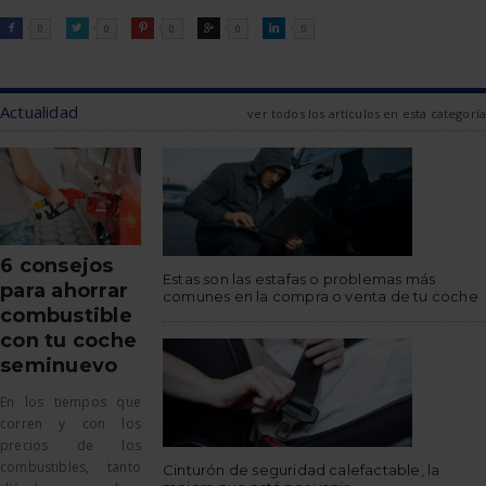
FACEBOOK
TWITTER
PINTEREST
GOOGLE
LINKEDIN

0

0

0

0

0
Actualidad
ver todos los artículos en esta categoría
6 consejos
Estas son las estafas o problemas más
para ahorrar
comunes en la compra o venta de tu coche
combustible
con tu coche
seminuevo
En los tiempos que
corren y con los
precios de los
combustibles, tanto
Cinturón de seguridad calefactable, la