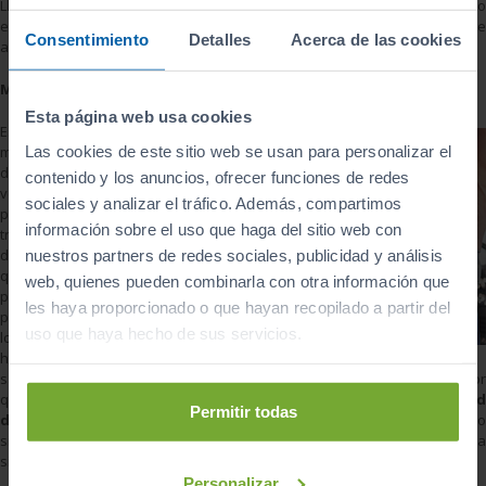
Llegado el momento de ver el coche de ocasión que estás interesado
en comprar, debes sacar a relucir unas cuantas cuestiones que te
Consentimiento
Detalles
Acerca de las cookies
ayudarán a conocer más sobre el estado y las características de este.
Mantenimiento
Esta página web usa cookies
Esta es una pregunta
Las cookies de este sitio web se usan para personalizar el
muy importante que
deberás hacerle al
contenido y los anuncios, ofrecer funciones de redes
vendedor, ya que
sociales y analizar el tráfico. Además, compartimos
podrás saber qué
información sobre el uso que haga del sitio web con
trato recibió el coche
durante el tiempo
nuestros partners de redes sociales, publicidad y análisis
que fue su
web, quienes pueden combinarla con otra información que
propiedad. Puedes
les haya proporcionado o que hayan recopilado a partir del
preguntar acerca de
uso que haya hecho de sus servicios.
los
recambios
que
ha utilizado, para
saber el tipo de cuidados que le ha prestado al coche. Un conductor
que utiliza
recambios originales
suele ser
cuidadoso con la salud
Permitir todas
de su vehículo
. No obstante, utilizar otro tipo de recambios no
significa que sea un conductor descuidado, lo que nos lleva a la
siguiente cuestión.
Personalizar