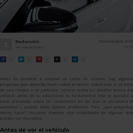
19 noviembre 2020
Redacción
16:06
ver más artículos
FACEBOOK
TWITTER
PINTEREST
GOOGLE
LINKEDIN

0

0

0

0

0
Antes de decidirte a comprar un coche de ocasión, hay algunas
preguntas que deberías hacer sobre el mismo. Sobre todo si se trata
de una compra a un particular, conocer todos los detalles acerca del
vehículo antes de su adquisición es fundamental. Esto te ayudará a
estar prevenido sobre las condiciones en las que se encuentra el
automóvil y podrás evitar futuros problemas. Pero, ¿qué preguntas
debes hacer? Nosotros traemos una recopilación de algunas que
pueden ser muy útiles.
Antes de ver el vehículo