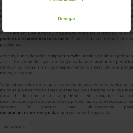
Solicita ver el
historial de mantenimiento
. El libro de revisiones es
un buen indicativo de los cuidados de un vehículo. Es una
información neutra y fiable
que te permitirá comprobar si e
Denegar
conductor ha realizado las debidas revisiones y en los tiempos
adecuados. Sin embargo, aunque verifiques que el vehículo se
encuentra en buen estado y ha pasado todas las revisiones, puedes
pedir que
tu mecánico lo examine
. Es otra forma de evitarte futuro
problemas.
Además, nunca deberías
comprar un coche usado
sin haberlo probado
antes. Un vendedor que no tenga nada que ocultar te permitirá
conducir su coche sin ningún impedimento. En caso de que ponga
trabas, sospecha.
Ya lo sabes, antes de comprar un coche de ocasión a un particular, lo
mejor es plantear todas estas cuestiones para hacerte una idea más
clara de lo que estás adquiriendo. No obstante, nuestra
recomendación, para evitarte futuros problemas, es que recurras a los
servicios de portales como Sibuscascoche para
comprar un coche de segunda mano
con todas las garantías.
☰
Artículo