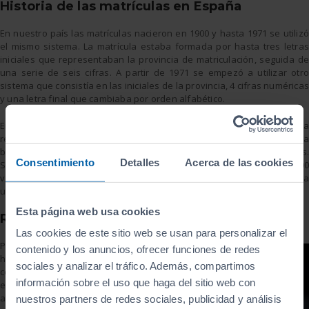
Historia de las matrículas en España
En nuestro país las matrículas nacieron en 1900 y hasta 1971 se utilizó
el mismo sistema. La matrícula estaba formada por hasta tres letras
iniciales que representaban la provincia de matriculación, seguida de
una serie de seis cifras. A partir de 1971 se empezó a utilizar otro
sistema que consistía en las iniciales de la provincia, 4 cifras numéricas
y una letra final que cambiaba por orden alfabético.
En el año 2000 se instauró un nuevo sistema en el que desapareció la
referencia a la provincia y en su lugar se incorporó una E con la
bandera europea seguida de 4 cifras y 3 letras consonantes.
Consentimiento
Detalles
Acerca de las cookies
Siguiendo este mecanismo se podrían matricular hasta 80.000.000
vehículos, por lo que si no aumenta la venta de coches, se prolongaría
unos 40 años.
Esta página web usa cookies
Restricciones en las matrículas
Las cookies de este sitio web se usan para personalizar el
Puede que nunca
contenido y los anuncios, ofrecer funciones de redes
hayas encontrado un
sociales y analizar el tráfico. Además, compartimos
coche con una vocal
información sobre el uso que haga del sitio web con
en la matrícula o
alguna combinación
nuestros partners de redes sociales, publicidad y análisis