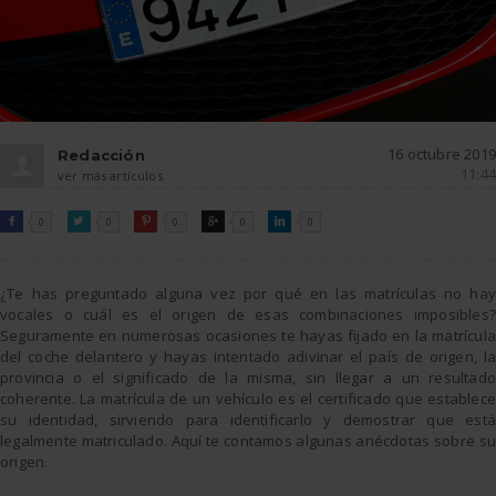
16 octubre 2019
Redacción
11:44
ver más artículos
FACEBOOK
TWITTER
PINTEREST
GOOGLE
LINKEDIN

0

0

0

0

0
¿Te has preguntado alguna vez por qué en las matrículas no hay
vocales o cuál es el origen de esas combinaciones imposibles?
Seguramente en numerosas ocasiones te hayas fijado en la matrícula
del coche delantero y hayas intentado adivinar el país de origen, la
provincia o el significado de la misma, sin llegar a un resultado
coherente. La matrícula de un vehículo es el certificado que establece
su identidad, sirviendo para identificarlo y demostrar que está
legalmente matriculado. Aquí te contamos algunas anécdotas sobre su
origen.