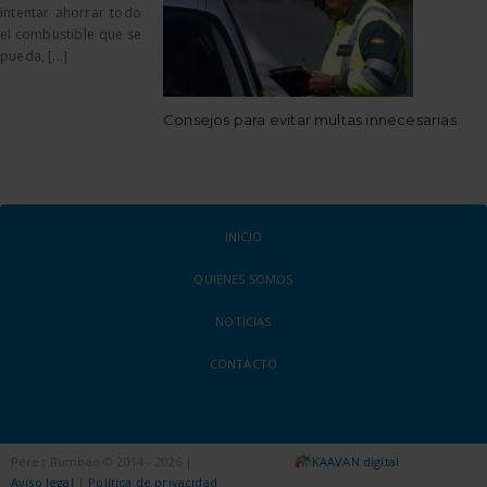
intentar ahorrar todo
el combustible que se
pueda, [...]
Consejos para evitar multas innecesarias
INICIO
QUIENES SOMOS
NOTICIAS
CONTACTO
Pérez Rumbao © 2014 - 2026 |
KAAVAN digital
Aviso legal
|
Política de privacidad